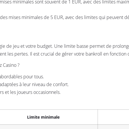
es mises minimales sont souvent de 1 EUR, avec des limites maxi
nt des mises minimales de 5 EUR, avec des limites qui peuvent 
gie de jeu et votre budget. Une limite basse permet de prolonge
 les pertes. Il est crucial de gérer votre bankroll en fonction d
z Casino ?
 abordables pour tous.
adaptées à leur niveau de confort.
s et les joueurs occasionnels.
Limite minimale