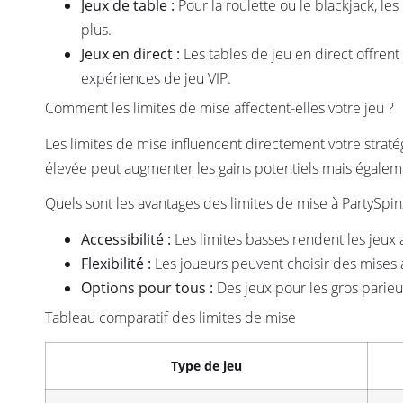
Jeux de table :
Pour la roulette ou le blackjack, l
plus.
Jeux en direct :
Les tables de jeu en direct offre
expériences de jeu VIP.
Comment les limites de mise affectent-elles votre jeu ?
Les limites de mise influencent directement votre straté
élevée peut augmenter les gains potentiels mais également
Quels sont les avantages des limites de mise à PartySpin
Accessibilité :
Les limites basses rendent les jeux
Flexibilité :
Les joueurs peuvent choisir des mises 
Options pour tous :
Des jeux pour les gros parieur
Tableau comparatif des limites de mise
Type de jeu