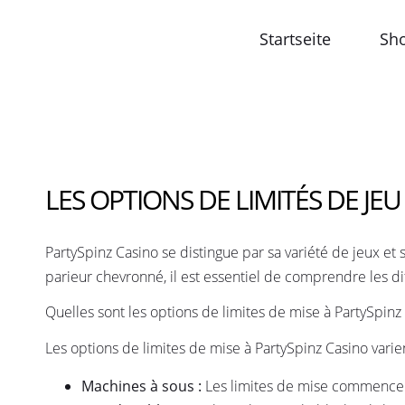
Startseite
Sh
LES OPTIONS DE LIMITÉS DE JE
PartySpinz Casino se distingue par sa variété de jeux e
parieur chevronné, il est essentiel de comprendre les d
Quelles sont les options de limites de mise à PartySpinz
Les options de limites de mise à PartySpinz Casino varie
Machines à sous :
Les limites de mise commencent