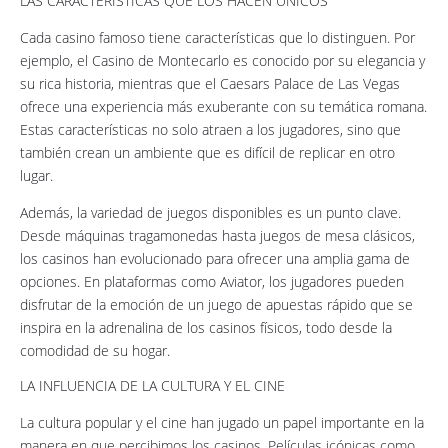
LAS CARACTERÍSTICAS QUE LOS HACEN ÚNICOS
Cada casino famoso tiene características que lo distinguen. Por
ejemplo, el Casino de Montecarlo es conocido por su elegancia y
su rica historia, mientras que el Caesars Palace de Las Vegas
ofrece una experiencia más exuberante con su temática romana.
Estas características no solo atraen a los jugadores, sino que
también crean un ambiente que es difícil de replicar en otro
lugar.
Además, la variedad de juegos disponibles es un punto clave.
Desde máquinas tragamonedas hasta juegos de mesa clásicos,
los casinos han evolucionado para ofrecer una amplia gama de
opciones. En plataformas como Aviator, los jugadores pueden
disfrutar de la emoción de un juego de apuestas rápido que se
inspira en la adrenalina de los casinos físicos, todo desde la
comodidad de su hogar.
LA INFLUENCIA DE LA CULTURA Y EL CINE
La cultura popular y el cine han jugado un papel importante en la
manera en que percibimos los casinos. Películas icónicas como