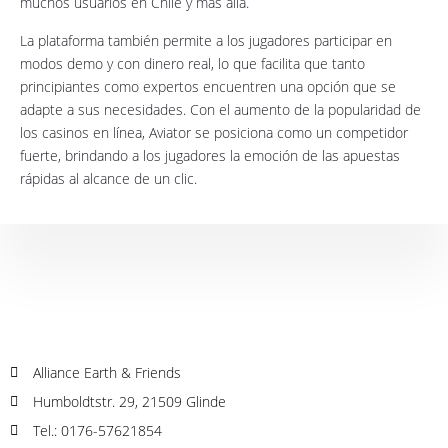
muchos usuarios en Chile y más allá.
La plataforma también permite a los jugadores participar en
modos demo y con dinero real, lo que facilita que tanto
principiantes como expertos encuentren una opción que se
adapte a sus necesidades. Con el aumento de la popularidad de
los casinos en línea, Aviator se posiciona como un competidor
fuerte, brindando a los jugadores la emoción de las apuestas
rápidas al alcance de un clic.
Alliance Earth & Friends
Humboldtstr. 29, 21509 Glinde
Tel.: 0176-57621854