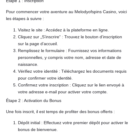
Étape 1 : Inscription
Pour commencer votre aventure au Melodyofspins Casino, voici
les étapes à suivre :
Visitez le site :
Accédez à la plateforme en ligne.
Cliquez sur „S’inscrire“ :
Trouvez le bouton d’inscription
sur la page d’accueil.
Remplissez le formulaire :
Fournissez vos informations
personnelles, y compris votre nom, adresse et date de
naissance.
Vérifiez votre identité :
Téléchargez les documents requis
pour confirmer votre identité.
Confirmez votre inscription :
Cliquez sur le lien envoyé à
votre adresse e-mail pour activer votre compte.
Étape 2 : Activation du Bonus
Une fois inscrit, il est temps de profiter des bonus offerts :
Dépôt initial :
Effectuez votre premier dépôt pour activer le
bonus de bienvenue.