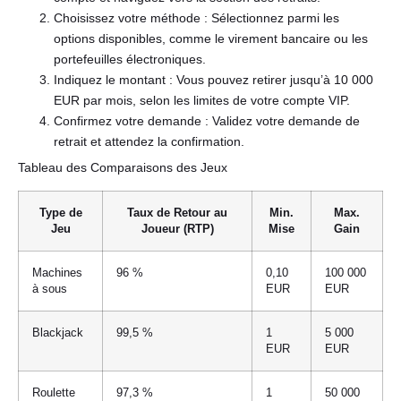
Choisissez votre méthode :
Sélectionnez parmi les
options disponibles, comme le virement bancaire ou les
portefeuilles électroniques.
Indiquez le montant :
Vous pouvez retirer jusqu’à
10 000
EUR
par mois, selon les limites de votre compte VIP.
Confirmez votre demande :
Validez votre demande de
retrait et attendez la confirmation.
Tableau des Comparaisons des Jeux
Type de
Taux de Retour au
Min.
Max.
Jeu
Joueur (RTP)
Mise
Gain
Machines
96 %
0,10
100 000
à sous
EUR
EUR
Blackjack
99,5 %
1
5 000
EUR
EUR
Roulette
97,3 %
1
50 000