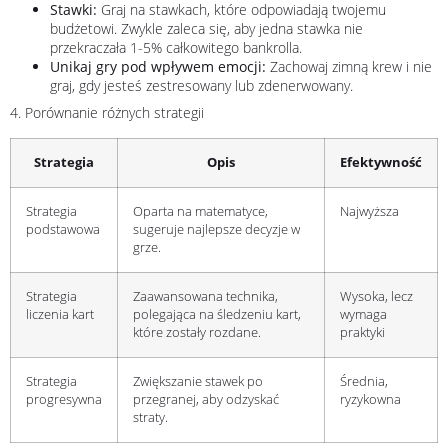
Stawki:
Graj na stawkach, które odpowiadają twojemu
budżetowi. Zwykle zaleca się, aby jedna stawka nie
przekraczała 1-5% całkowitego bankrolla.
Unikaj gry pod wpływem emocji:
Zachowaj zimną krew i nie
graj, gdy jesteś zestresowany lub zdenerwowany.
4. Porównanie różnych strategii
Strategia
Opis
Efektywność
Strategia
Oparta na matematyce,
Najwyższa
podstawowa
sugeruje najlepsze decyzje w
grze.
Strategia
Zaawansowana technika,
Wysoka, lecz
liczenia kart
polegająca na śledzeniu kart,
wymaga
które zostały rozdane.
praktyki
Strategia
Zwiększanie stawek po
Średnia,
progresywna
przegranej, aby odzyskać
ryzykowna
straty.