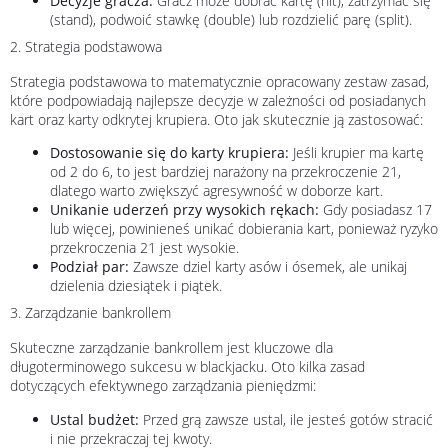
Decyzje gracza:
Gracz może dobrać kartę (hit), zatrzymać się
(stand), podwoić stawkę (double) lub rozdzielić parę (split).
2. Strategia podstawowa
Strategia podstawowa to matematycznie opracowany zestaw zasad,
które podpowiadają najlepsze decyzje w zależności od posiadanych
kart oraz karty odkrytej krupiera. Oto jak skutecznie ją zastosować:
Dostosowanie się do karty krupiera:
Jeśli krupier ma kartę
od 2 do 6, to jest bardziej narażony na przekroczenie 21,
dlatego warto zwiększyć agresywność w doborze kart.
Unikanie uderzeń przy wysokich rękach:
Gdy posiadasz 17
lub więcej, powinieneś unikać dobierania kart, ponieważ ryzyko
przekroczenia 21 jest wysokie.
Podział par:
Zawsze dziel karty asów i ósemek, ale unikaj
dzielenia dziesiątek i piątek.
3. Zarządzanie bankrollem
Skuteczne zarządzanie bankrollem jest kluczowe dla
długoterminowego sukcesu w blackjacku. Oto kilka zasad
dotyczących efektywnego zarządzania pieniędzmi:
Ustal budżet:
Przed grą zawsze ustal, ile jesteś gotów stracić
i nie przekraczaj tej kwoty.