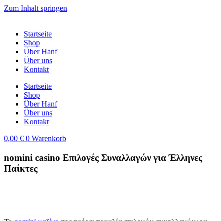
Zum Inhalt springen
Startseite
Shop
Über Hanf
Über uns
Kontakt
Startseite
Shop
Über Hanf
Über uns
Kontakt
0,00
€
0
Warenkorb
nomini casino Επιλογές Συναλλαγών για Έλληνες
Παίκτες