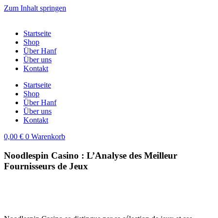
Zum Inhalt springen
Startseite
Shop
Über Hanf
Über uns
Kontakt
Startseite
Shop
Über Hanf
Über uns
Kontakt
0,00
€
0
Warenkorb
Noodlespin Casino : L’Analyse des Meilleur
Fournisseurs de Jeux