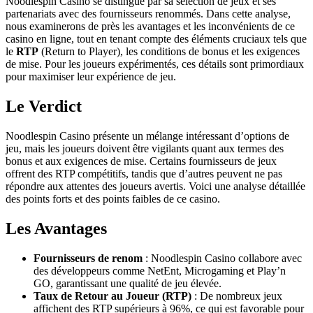
Noodlespin Casino se distingue par sa sélection de jeux et ses
partenariats avec des fournisseurs renommés. Dans cette analyse,
nous examinerons de près les avantages et les inconvénients de ce
casino en ligne, tout en tenant compte des éléments cruciaux tels que
le
RTP
(Return to Player), les conditions de bonus et les exigences
de mise. Pour les joueurs expérimentés, ces détails sont primordiaux
pour maximiser leur expérience de jeu.
Le Verdict
Noodlespin Casino présente un mélange intéressant d’options de
jeu, mais les joueurs doivent être vigilants quant aux termes des
bonus et aux exigences de mise. Certains fournisseurs de jeux
offrent des RTP compétitifs, tandis que d’autres peuvent ne pas
répondre aux attentes des joueurs avertis. Voici une analyse détaillée
des points forts et des points faibles de ce casino.
Les Avantages
Fournisseurs de renom
: Noodlespin Casino collabore avec
des développeurs comme NetEnt, Microgaming et Play’n
GO, garantissant une qualité de jeu élevée.
Taux de Retour au Joueur (RTP)
: De nombreux jeux
affichent des RTP supérieurs à 96%, ce qui est favorable pour