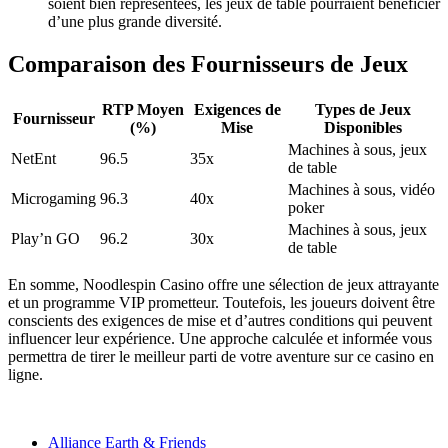
soient bien représentées, les jeux de table pourraient bénéficier
d’une plus grande diversité.
Comparaison des Fournisseurs de Jeux
RTP Moyen
Exigences de
Types de Jeux
Fournisseur
(%)
Mise
Disponibles
Machines à sous, jeux
NetEnt
96.5
35x
de table
Machines à sous, vidéo
Microgaming
96.3
40x
poker
Machines à sous, jeux
Play’n GO
96.2
30x
de table
En somme, Noodlespin Casino offre une sélection de jeux attrayante
et un programme VIP prometteur. Toutefois, les joueurs doivent être
conscients des exigences de mise et d’autres conditions qui peuvent
influencer leur expérience. Une approche calculée et informée vous
permettra de tirer le meilleur parti de votre aventure sur ce casino en
ligne.
Alliance Earth & Friends