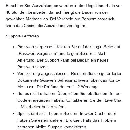
Beachten Sie: Auszahlungen werden in der Regel innerhalb von
48 Stunden bearbeitet, danach hängt die Dauer von der
gewählten Methode ab. Bei Verdacht auf Bonusmissbrauch
kann das Casino die Auszahlung verzögern.
Support-Leitfaden
Passwort vergessen:
Klicken Sie auf der Login-Seite auf
„Passwort vergessen“ und folgen Sie der E‑Mail-
Anleitung. Der Support kann bei Bedarf ein neues
Passwort setzen.
Verifizierung abgeschlossen:
Reichen Sie die geforderten
Dokumente (Ausweis, Adressnachweis) über das Konto-
Menü ein. Die Prüfung dauert 1–2 Werktage.
Bonus nicht erhalten:
Überprüfen Sie, ob Sie den Bonus-
Code eingegeben haben. Kontaktieren Sie den Live‑Chat
– Mitarbeiter helfen sofort.
Spiel sperrt sich:
Leeren Sie den Browser-Cache oder
nutzen Sie einen anderen Browser. Falls das Problem
bestehen bleibt, Support kontaktieren.