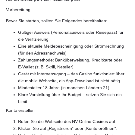
Vorbereitung
Bevor Sie starten, sollten Sie Folgendes bereithalten:
Gültiger Ausweis (Personalausweis oder Reisepass) für
die Verifizierung
Eine aktuelle Meldebescheinigung oder Stromrechnung
(für den Adressnachweis)
Zahlungsmethode: Banküberweisung, Kreditkarte oder
E‑Wallet (z. B. Skrill, Neteller)
Gerät mit Internetzugang – das Casino funktioniert über
die mobile Webseite, ein App-Download ist nicht nötig
Mindestalter 18 Jahre (in manchen Ländern 21)
Klare Vorstellung über Ihr Budget – setzen Sie sich ein
Limit
Konto erstellen
Rufen Sie die Webseite des NV Online Casinos auf.
Klicken Sie auf „Registrieren“ oder „Konto eröffnen“.