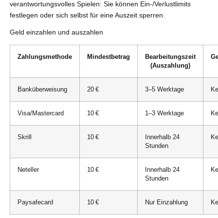
verantwortungsvolles Spielen: Sie können Ein‑/Verlustlimits
festlegen oder sich selbst für eine Auszeit sperren.
Geld einzahlen und auszahlen
Zahlungsmethode
Mindestbetrag
Bearbeitungszeit
G
(Auszahlung)
Banküberweisung
20 €
3–5 Werktage
Ke
Visa/Mastercard
10 €
1–3 Werktage
Ke
Skrill
10 €
Innerhalb 24
Ke
Stunden
Neteller
10 €
Innerhalb 24
Ke
Stunden
Paysafecard
10 €
Nur Einzahlung
Ke