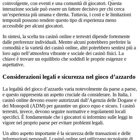
coinvolgente, con eventi e una comunità di giocatori. Questa
interazione sociale può essere un fattore decisivo per chi cerca
un’esperienza più umana e diretta. Tuttavia, i costi e le limitazioni
temporali possono rendere questo tipo di esperienza meno
accessibile per alcuni giocatori.
In sintesi, la scelta tra casinò online e terrestri dipende fortemente
dalle preferenze individuali. Mentre alcuni potrebbero preferire la
comodità e la varietà dei casinò online, altri potrebbero sentirsi più a
loro agio nell’atmosfera vibrante e sociale dei casinò fisici. La
chiave è trovare un equilibrio che soddisfi le proprie esigenze e
aspettative.
Considerazioni legali e sicurezza nel gioco d’azzardo
La legalità del gioco d’azzardo varia notevolmente da paese a paese,
e questo rappresenta un aspetto cruciale da considerare. In Italia, i
casinò online devono essere autorizzati dall’Agenzia delle Dogane e
dei Monopoli (ADM) per garantire un gioco equo e sicuro. I casinò
terrestri, invece, devono seguire normative e regolamenti locali
specifici. È fondamentale che i giocatori si informino sulle leggi in
vigore nel proprio paese per evitare problemi legali.
Un altro aspetto importante è la sicurezza delle transazioni e delle
informazioni personali. I casinò online seri utilizzano tecnologie di