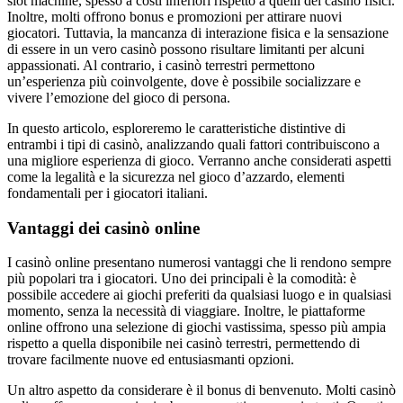
slot machine, spesso a costi inferiori rispetto a quelli dei casinò fisici.
Inoltre, molti offrono bonus e promozioni per attirare nuovi
giocatori. Tuttavia, la mancanza di interazione fisica e la sensazione
di essere in un vero casinò possono risultare limitanti per alcuni
appassionati. Al contrario, i casinò terrestri permettono
un’esperienza più coinvolgente, dove è possibile socializzare e
vivere l’emozione del gioco di persona.
In questo articolo, esploreremo le caratteristiche distintive di
entrambi i tipi di casinò, analizzando quali fattori contribuiscono a
una migliore esperienza di gioco. Verranno anche considerati aspetti
come la legalità e la sicurezza nel gioco d’azzardo, elementi
fondamentali per i giocatori italiani.
Vantaggi dei casinò online
I casinò online presentano numerosi vantaggi che li rendono sempre
più popolari tra i giocatori. Uno dei principali è la comodità: è
possibile accedere ai giochi preferiti da qualsiasi luogo e in qualsiasi
momento, senza la necessità di viaggiare. Inoltre, le piattaforme
online offrono una selezione di giochi vastissima, spesso più ampia
rispetto a quella disponibile nei casinò terrestri, permettendo di
trovare facilmente nuove ed entusiasmanti opzioni.
Un altro aspetto da considerare è il bonus di benvenuto. Molti casinò