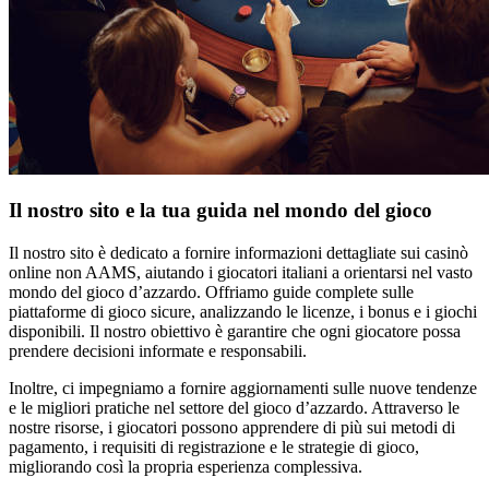
Il nostro sito e la tua guida nel mondo del gioco
Il nostro sito è dedicato a fornire informazioni dettagliate sui casinò
online non AAMS, aiutando i giocatori italiani a orientarsi nel vasto
mondo del gioco d’azzardo. Offriamo guide complete sulle
piattaforme di gioco sicure, analizzando le licenze, i bonus e i giochi
disponibili. Il nostro obiettivo è garantire che ogni giocatore possa
prendere decisioni informate e responsabili.
Inoltre, ci impegniamo a fornire aggiornamenti sulle nuove tendenze
e le migliori pratiche nel settore del gioco d’azzardo. Attraverso le
nostre risorse, i giocatori possono apprendere di più sui metodi di
pagamento, i requisiti di registrazione e le strategie di gioco,
migliorando così la propria esperienza complessiva.