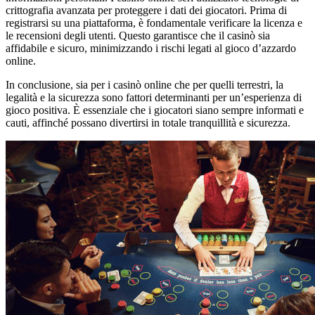
crittografia avanzata per proteggere i dati dei giocatori. Prima di
registrarsi su una piattaforma, è fondamentale verificare la licenza e
le recensioni degli utenti. Questo garantisce che il casinò sia
affidabile e sicuro, minimizzando i rischi legati al gioco d’azzardo
online.
In conclusione, sia per i casinò online che per quelli terrestri, la
legalità e la sicurezza sono fattori determinanti per un’esperienza di
gioco positiva. È essenziale che i giocatori siano sempre informati e
cauti, affinché possano divertirsi in totale tranquillità e sicurezza.