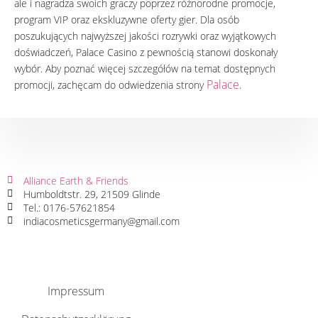
ale i nagradza swoich graczy poprzez różnorodne promocje,
program VIP oraz ekskluzywne oferty gier. Dla osób
poszukujących najwyższej jakości rozrywki oraz wyjątkowych
doświadczeń, Palace Casino z pewnością stanowi doskonały
wybór. Aby poznać więcej szczegółów na temat dostępnych
Palace
promocji, zachęcam do odwiedzenia strony
.
Alliance Earth & Friends
Humboldtstr. 29, 21509 Glinde
Tel.: 0176-57621854
indiacosmeticsgermany@gmail.com
Impressum