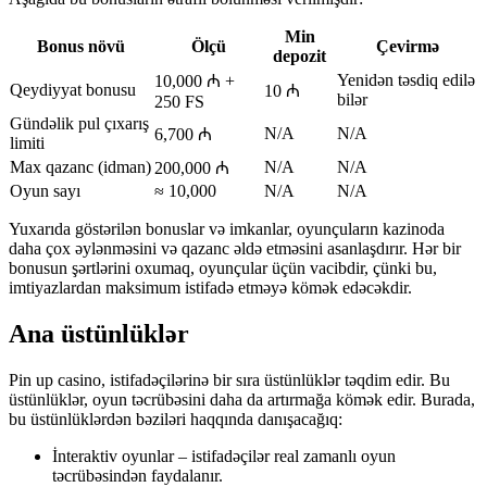
Min
Bonus növü
Ölçü
Çevirmə
depozit
Yenidən təsdiq edilə
10,000 ₼ +
Qeydiyyat bonusu
10 ₼
bilər
250 FS
Gündəlik pul çıxarış
N/A
N/A
6,700 ₼
limiti
Max qazanc (idman)
N/A
N/A
200,000 ₼
Oyun sayı
≈ 10,000
N/A
N/A
Yuxarıda göstərilən bonuslar və imkanlar, oyunçuların kazinoda
daha çox əylənməsini və qazanc əldə etməsini asanlaşdırır. Hər bir
bonusun şərtlərini oxumaq, oyunçular üçün vacibdir, çünki bu,
imtiyazlardan maksimum istifadə etməyə kömək edəcəkdir.
Ana üstünlüklər
Pin up casino, istifadəçilərinə bir sıra üstünlüklər təqdim edir. Bu
üstünlüklər, oyun təcrübəsini daha da artırmağa kömək edir. Burada,
bu üstünlüklərdən bəziləri haqqında danışacağıq:
İnteraktiv oyunlar – istifadəçilər real zamanlı oyun
təcrübəsindən faydalanır.