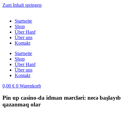
Zum Inhalt springen
Startseite
Shop
Über Hanf
Über uns
Kontakt
Startseite
Shop
Über Hanf
Über uns
Kontakt
0,00
€
0
Warenkorb
Pin up casino-da idman mərcləri: necə başlayıb
qazanmaq olar