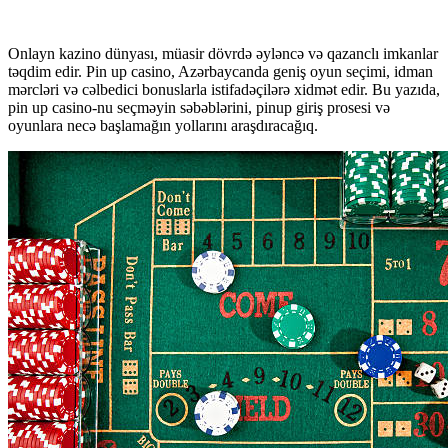
Onlayn kazino dünyası, müasir dövrdə əyləncə və qazanclı imkanlar
təqdim edir. Pin up casino, Azərbaycanda geniş oyun seçimi, idman
mərcləri və cəlbedici bonuslarla istifadəçilərə xidmət edir. Bu yazıda,
pin up casino-nu seçməyin səbəblərini, pinup giriş prosesi və
oyunlara necə başlamağın yollarını araşdıracağıq.