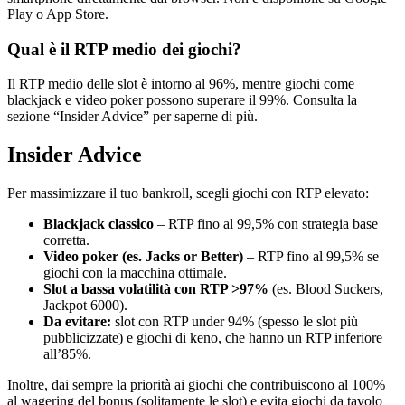
Play o App Store.
Qual è il RTP medio dei giochi?
Il RTP medio delle slot è intorno al 96%, mentre giochi come
blackjack e video poker possono superare il 99%. Consulta la
sezione “Insider Advice” per saperne di più.
Insider Advice
Per massimizzare il tuo bankroll, scegli giochi con RTP elevato:
Blackjack classico
– RTP fino al 99,5% con strategia base
corretta.
Video poker (es. Jacks or Better)
– RTP fino al 99,5% se
giochi con la macchina ottimale.
Slot a bassa volatilità con RTP >97%
(es. Blood Suckers,
Jackpot 6000).
Da evitare:
slot con RTP under 94% (spesso le slot più
pubblicizzate) e giochi di keno, che hanno un RTP inferiore
all’85%.
Inoltre, dai sempre la priorità ai giochi che contribuiscono al 100%
al wagering del bonus (solitamente le slot) e evita giochi da tavolo