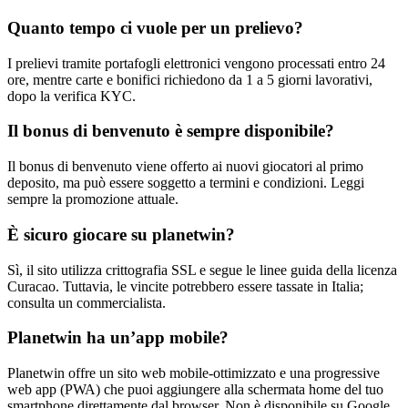
Quanto tempo ci vuole per un prelievo?
I prelievi tramite portafogli elettronici vengono processati entro 24
ore, mentre carte e bonifici richiedono da 1 a 5 giorni lavorativi,
dopo la verifica KYC.
Il bonus di benvenuto è sempre disponibile?
Il bonus di benvenuto viene offerto ai nuovi giocatori al primo
deposito, ma può essere soggetto a termini e condizioni. Leggi
sempre la promozione attuale.
È sicuro giocare su planetwin?
Sì, il sito utilizza crittografia SSL e segue le linee guida della licenza
Curacao. Tuttavia, le vincite potrebbero essere tassate in Italia;
consulta un commercialista.
Planetwin ha un’app mobile?
Planetwin offre un sito web mobile‑ottimizzato e una progressive
web app (PWA) che puoi aggiungere alla schermata home del tuo
smartphone direttamente dal browser. Non è disponibile su Google