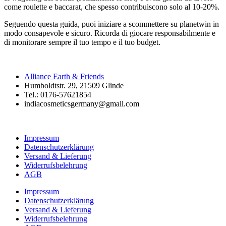
come roulette e baccarat, che spesso contribuiscono solo al 10‑20%.
Seguendo questa guida, puoi iniziare a scommettere su planetwin in
modo consapevole e sicuro. Ricorda di giocare responsabilmente e
di monitorare sempre il tuo tempo e il tuo budget.
Alliance Earth & Friends
Humboldtstr. 29, 21509 Glinde
Tel.: 0176-57621854
indiacosmeticsgermany@gmail.com
Impressum
Datenschutzerklärung
Versand & Lieferung
Widerrufsbelehrung
AGB
Impressum
Datenschutzerklärung
Versand & Lieferung
Widerrufsbelehrung