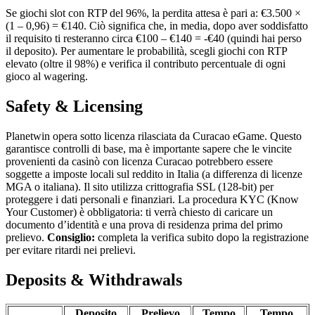
Se giochi slot con RTP del 96%, la perdita attesa è pari a: €3.500 ×
(1 – 0,96) = €140. Ciò significa che, in media, dopo aver soddisfatto
il requisito ti resteranno circa €100 – €140 = -€40 (quindi hai perso
il deposito). Per aumentare le probabilità, scegli giochi con RTP
elevato (oltre il 98%) e verifica il contributo percentuale di ogni
gioco al wagering.
Safety & Licensing
Planetwin opera sotto licenza rilasciata da Curacao eGame. Questo
garantisce controlli di base, ma è importante sapere che le vincite
provenienti da casinò con licenza Curacao potrebbero essere
soggette a imposte locali sul reddito in Italia (a differenza di licenze
MGA o italiana). Il sito utilizza crittografia SSL (128‑bit) per
proteggere i dati personali e finanziari. La procedura KYC (Know
Your Customer) è obbligatoria: ti verrà chiesto di caricare un
documento d’identità e una prova di residenza prima del primo
prelievo.
Consiglio:
completa la verifica subito dopo la registrazione
per evitare ritardi nei prelievi.
Deposits & Withdrawals
Deposito
Prelievo
Tempo
Tempo