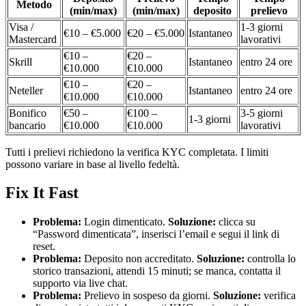
Metodo
(min/max)
(min/max)
deposito
prelievo
Visa /
1‑3 giorni
€10 – €5.000
€20 – €5.000
Istantaneo
Mastercard
lavorativi
€10 –
€20 –
Skrill
Istantaneo
entro 24 ore
€10.000
€10.000
€10 –
€20 –
Neteller
Istantaneo
entro 24 ore
€10.000
€10.000
Bonifico
€50 –
€100 –
3‑5 giorni
1‑3 giorni
bancario
€10.000
€10.000
lavorativi
Tutti i prelievi richiedono la verifica KYC completata. I limiti
possono variare in base al livello fedeltà.
Fix It Fast
Problema:
Login dimenticato.
Soluzione:
clicca su
“Password dimenticata”, inserisci l’email e segui il link di
reset.
Problema:
Deposito non accreditato.
Soluzione:
controlla lo
storico transazioni, attendi 15 minuti; se manca, contatta il
supporto via live chat.
Problema:
Prelievo in sospeso da giorni.
Soluzione:
verifica