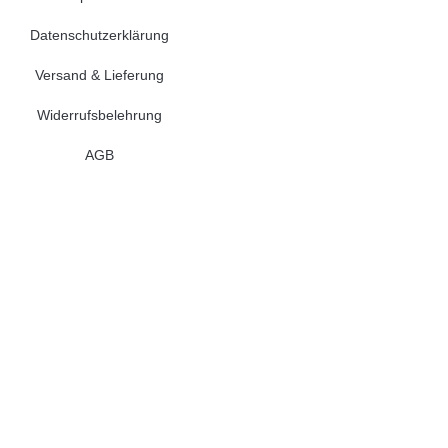
Datenschutzerklärung
Versand & Lieferung
Widerrufsbelehrung
AGB