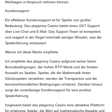
Werktagen in Anspruch nehmen können.
Kundensupport
Ein effektiver Kundensupport ist für Spieler von großer
Bedeutung. Das playjonny Casino bietet einen 24/7-Support
über Live-Chat und E-Mail. Das Support-Team ist kompetent
und reagiert in der Regel innerhalb weniger Minuten, was die
Spielerfahrung verbessert.
Warum ich diese Marke empfehle
Ich empfehle das playjonny Casino aufgrund seiner fairen
Bonusbedingungen, der hohen RTP-Werte und der breiten
Auswahl an Spielen. Spieler, die die Mathematik hinter
Glücksspielen verstehen, werden die Transparenz und die
benutzerfreundlichen Bedingungen schätzen. Darüber hinaus
sorgt der zuverlässige Kundensupport für eine positive
Spielerfahrung.
Insgesamt bietet das playjonny Casino eine attraktive Plattform
für erfahrene Spieler, die Wert auf mathematische Aspekte und