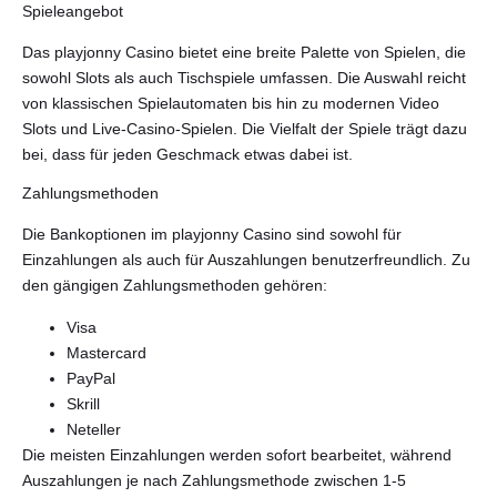
Spieleangebot
Das playjonny Casino bietet eine breite Palette von Spielen, die
sowohl Slots als auch Tischspiele umfassen. Die Auswahl reicht
von klassischen Spielautomaten bis hin zu modernen Video
Slots und Live-Casino-Spielen. Die Vielfalt der Spiele trägt dazu
bei, dass für jeden Geschmack etwas dabei ist.
Zahlungsmethoden
Die Bankoptionen im playjonny Casino sind sowohl für
Einzahlungen als auch für Auszahlungen benutzerfreundlich. Zu
den gängigen Zahlungsmethoden gehören:
Visa
Mastercard
PayPal
Skrill
Neteller
Die meisten Einzahlungen werden sofort bearbeitet, während
Auszahlungen je nach Zahlungsmethode zwischen 1-5