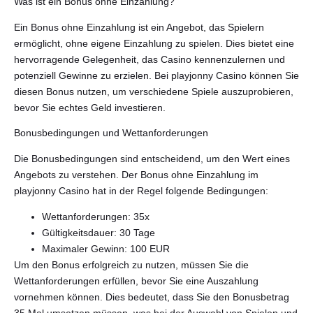
Was ist ein Bonus ohne Einzahlung?
Ein Bonus ohne Einzahlung ist ein Angebot, das Spielern
ermöglicht, ohne eigene Einzahlung zu spielen. Dies bietet eine
hervorragende Gelegenheit, das Casino kennenzulernen und
potenziell Gewinne zu erzielen. Bei playjonny Casino können Sie
diesen Bonus nutzen, um verschiedene Spiele auszuprobieren,
bevor Sie echtes Geld investieren.
Bonusbedingungen und Wettanforderungen
Die Bonusbedingungen sind entscheidend, um den Wert eines
Angebots zu verstehen. Der Bonus ohne Einzahlung im
playjonny Casino hat in der Regel folgende Bedingungen:
Wettanforderungen:
35x
Gültigkeitsdauer:
30 Tage
Maximaler Gewinn:
100 EUR
Um den Bonus erfolgreich zu nutzen, müssen Sie die
Wettanforderungen erfüllen, bevor Sie eine Auszahlung
vornehmen können. Dies bedeutet, dass Sie den Bonusbetrag