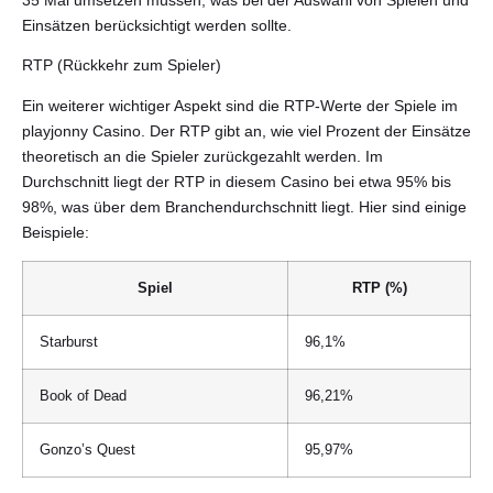
35 Mal umsetzen müssen, was bei der Auswahl von Spielen und
Einsätzen berücksichtigt werden sollte.
RTP (Rückkehr zum Spieler)
Ein weiterer wichtiger Aspekt sind die RTP-Werte der Spiele im
playjonny Casino. Der RTP gibt an, wie viel Prozent der Einsätze
theoretisch an die Spieler zurückgezahlt werden. Im
Durchschnitt liegt der RTP in diesem Casino bei etwa
95% bis
98%
, was über dem Branchendurchschnitt liegt. Hier sind einige
Beispiele:
Spiel
RTP (%)
Starburst
96,1%
Book of Dead
96,21%
Gonzo’s Quest
95,97%