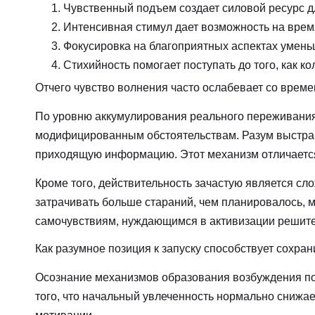
Чувственный подъем создает силовой ресурс д
Интенсивная стимул дает возможность на врем
Фокусировка на благоприятных аспектах умен
Стихийность помогает поступать до того, как к
Отчего чувство волнения часто ослабевает со врем
По уровню аккумулирования реального переживания 
модифицированным обстоятельствам. Разум выстраи
приходящую информацию. Этот механизм отличаетс
Кроме того, действительность зачастую является сл
затрачивать больше стараний, чем планировалось, 
самочувствиям, нуждающимся в активизации решите
Как разумное позиция к запуску способствует сохра
Осознание механизмов образования возбуждения по
того, что начальный увлеченность нормально снижает