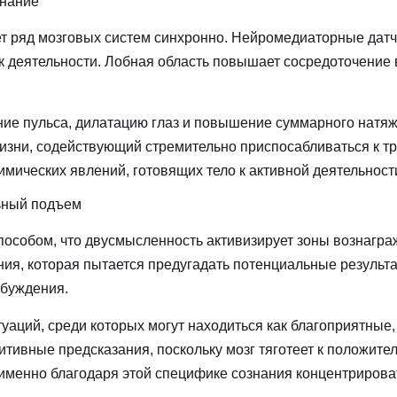
инание
ает ряд мозговых систем синхронно. Нейромедиаторные дат
и к деятельности. Лобная область повышает сосредоточение 
е пульса, дилатацию глаз и повышение суммарного натяж
 жизни, содействующий стремительно приспосабливаться к
имических явлений, готовящих тело к активной деятельност
льный подъем
собом, что двусмысленность активизирует зоны вознаграж
ния, которая пытается предугадать потенциальные результа
збуждения.
уаций, среди которых могут находиться как благоприятные,
тивные предсказания, поскольку мозг тяготеет к положит
 именно благодаря этой специфике сознания концентрирова