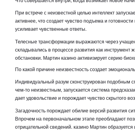
Что совершается внутри, когда возникает новое нач
При встрече с неизвестной целью интеллект запуск
активнее, что создает чувство подъема и готовност
усиливает чувственные ответы.
Телесные трансформации выражаются через учащени
складывались в процессе развития как инструмент
обстановки. Мартин казино активизирует серию биох
По какой причине неизвестность создает эмоциона
Индивидуальный разум сконструирован подобным спо
чем-то неизвестным, запускается система предсказа
дает удовольствие и порождает чувство скрытого во
Загадочность порождает обилие версий развития сит
Впрочем на первоначальном этапе преобладают пози
отрицательной сведений. казино Мартин образуется