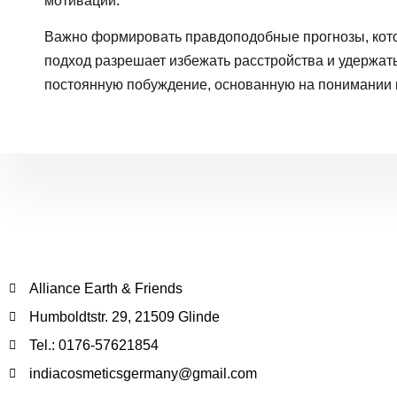
мотивации.
Важно формировать правдоподобные прогнозы, кото
подход разрешает избежать расстройства и удержать
постоянную побуждение, основанную на понимании ва
Alliance Earth & Friends
Humboldtstr. 29, 21509 Glinde
Tel.: 0176-57621854
indiacosmeticsgermany@gmail.com