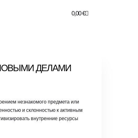
0,00
€
 НОВЫМИ ДЕЛАМИ
воением незнакомого предмета или
енностью и склонностью к активным
ктивизировать внутренние ресурсы