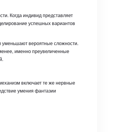
сти. Когда индивид представляет
оделирование успешных вариантов
 и уменьшают вероятные сложности.
 менее, именно преувеличенные
й.
механизм включает те же нервные
ледствие умения фантазии