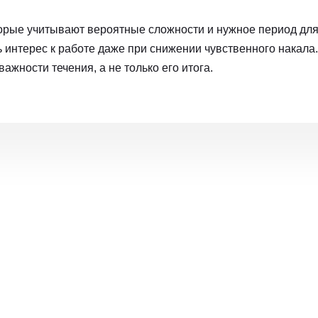
рые учитывают вероятные сложности и нужное период для
 интерес к работе даже при снижении чувственного накала
жности течения, а не только его итога.