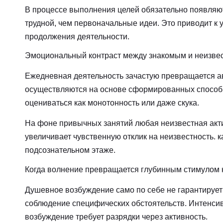
В процессе выполнения целей обязательно появляют
трудной, чем первоначальные идеи. Это приводит к
продолжения деятельности.
Эмоциональный контраст между знакомым и неизве
Ежедневная деятельность зачастую превращается ав
осуществляются на основе сформированных способн
оцениваться как монотонность или даже скука.
На фоне привычных занятий любая неизвестная акт
увеличивает чувственную отклик на неизвестность. 
подсознательном этаже.
Когда волнение превращается глубинным стимулом 
Душевное возбуждение само по себе не гарантирует
соблюдение специфических обстоятельств. Интенсив
возбуждение требует разрядки через активность.