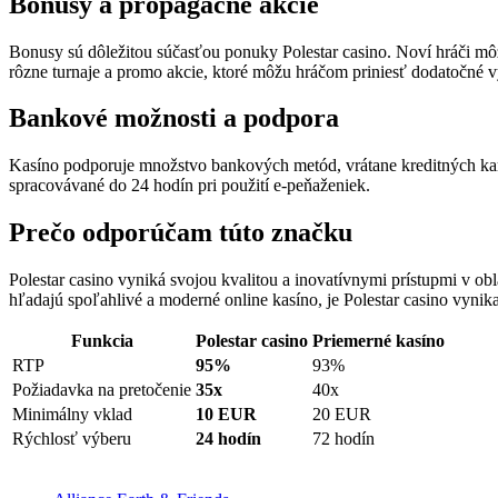
Bonusy a propagačné akcie
Bonusy sú dôležitou súčasťou ponuky Polestar casino. Noví hráči mô
rôzne turnaje a promo akcie, ktoré môžu hráčom priniesť dodatočné 
Bankové možnosti a podpora
Kasíno podporuje množstvo bankových metód, vrátane kreditných kar
spracovávané do 24 hodín pri použití e-peňaženiek.
Prečo odporúčam túto značku
Polestar casino vyniká svojou kvalitou a inovatívnymi prístupmi v obla
hľadajú spoľahlivé a moderné online kasíno, je Polestar casino vyni
Funkcia
Polestar casino
Priemerné kasíno
RTP
95%
93%
Požiadavka na pretočenie
35x
40x
Minimálny vklad
10 EUR
20 EUR
Rýchlosť výberu
24 hodín
72 hodín