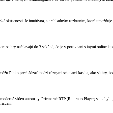
ľské skúsenosti. Je intuitívna, s prehľadným rozhraním, ktoré umožňuje
mere sa hry načítavajú do 3 sekúnd, čo je v porovnaní s inými online 
 môžu ľahko prechádzať medzi rôznymi sekciami kasína, ako sú hry, bo
po moderné video automaty. Priemerné RTP (Return to Player) sa pohyb
riadení.