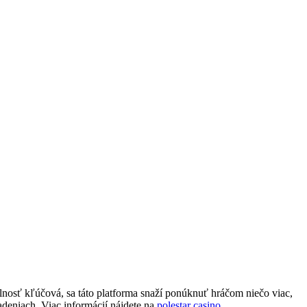
lnosť kľúčová, sa táto platforma snaží ponúknuť hráčom niečo viac,
adeniach. Viac informácií nájdete na
polestar casino
.