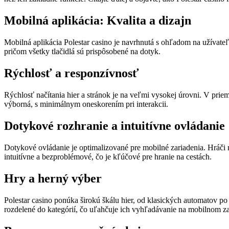
Mobilná aplikácia: Kvalita a dizajn
Mobilná aplikácia Polestar casino je navrhnutá s ohľadom na užívate
pričom všetky tlačidlá sú prispôsobené na dotyk.
Rýchlosť a responzívnosť
Rýchlosť načítania hier a stránok je na veľmi vysokej úrovni. V prie
výborná, s minimálnym oneskorením pri interakcii.
Dotykové rozhranie a intuitívne ovládanie
Dotykové ovládanie je optimalizované pre mobilné zariadenia. Hráči
intuitívne a bezproblémové, čo je kľúčové pre hranie na cestách.
Hry a herný výber
Polestar casino ponúka širokú škálu hier, od klasických automatov 
rozdelené do kategórií, čo uľahčuje ich vyhľadávanie na mobilnom za