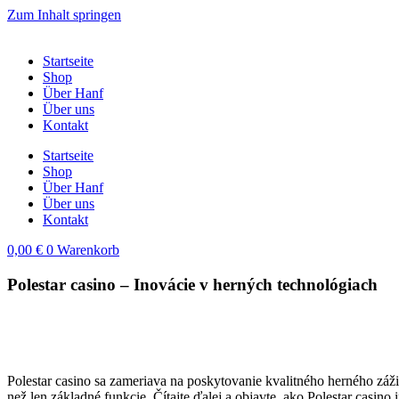
Zum Inhalt springen
Startseite
Shop
Über Hanf
Über uns
Kontakt
Startseite
Shop
Über Hanf
Über uns
Kontakt
0,00
€
0
Warenkorb
Polestar casino – Inovácie v herných technológiach
Polestar casino sa zameriava na poskytovanie kvalitného herného záž
než len základné funkcie. Čítajte ďalej a objavte, ako Polestar casi