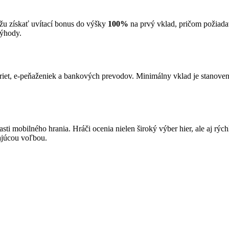
žu získať uvítací bonus do výšky
100%
na prvý vklad, pričom požiada
výhody.
iet, e-peňaženiek a bankových prevodov. Minimálny vklad je stanove
sti mobilného hrania. Hráči ocenia nielen široký výber hier, ale aj rýc
kajúcou voľbou.