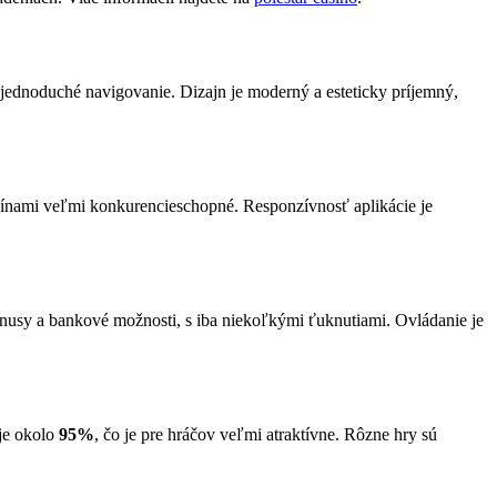
 jednoduché navigovanie. Dizajn je moderný a esteticky príjemný,
kasínami veľmi konkurencieschopné. Responzívnosť aplikácie je
nusy a bankové možnosti, s iba niekoľkými ťuknutiami. Ovládanie je
uje okolo
95%
, čo je pre hráčov veľmi atraktívne. Rôzne hry sú