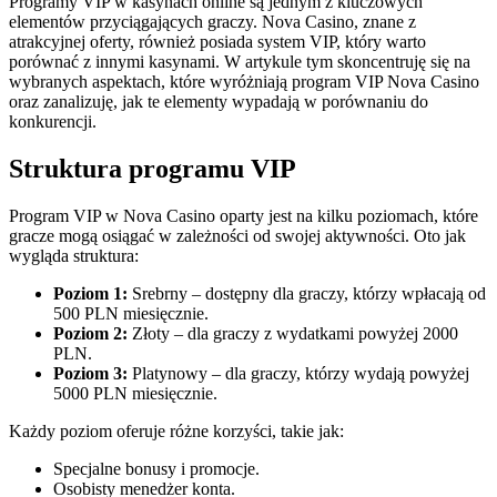
Programy VIP w kasynach online są jednym z kluczowych
elementów przyciągających graczy. Nova Casino, znane z
atrakcyjnej oferty, również posiada system VIP, który warto
porównać z innymi kasynami. W artykule tym skoncentruję się na
wybranych aspektach, które wyróżniają program VIP Nova Casino
oraz zanalizuję, jak te elementy wypadają w porównaniu do
konkurencji.
Struktura programu VIP
Program VIP w Nova Casino oparty jest na kilku poziomach, które
gracze mogą osiągać w zależności od swojej aktywności. Oto jak
wygląda struktura:
Poziom 1:
Srebrny – dostępny dla graczy, którzy wpłacają od
500 PLN miesięcznie.
Poziom 2:
Złoty – dla graczy z wydatkami powyżej 2000
PLN.
Poziom 3:
Platynowy – dla graczy, którzy wydają powyżej
5000 PLN miesięcznie.
Każdy poziom oferuje różne korzyści, takie jak:
Specjalne bonusy i promocje.
Osobisty menedżer konta.