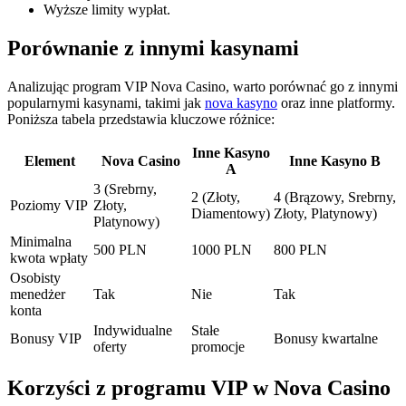
Wyższe limity wypłat.
Porównanie z innymi kasynami
Analizując program VIP Nova Casino, warto porównać go z innymi
popularnymi kasynami, takimi jak
nova kasyno
oraz inne platformy.
Poniższa tabela przedstawia kluczowe różnice:
Inne Kasyno
Element
Nova Casino
Inne Kasyno B
A
3 (Srebrny,
2 (Złoty,
4 (Brązowy, Srebrny,
Poziomy VIP
Złoty,
Diamentowy)
Złoty, Platynowy)
Platynowy)
Minimalna
500 PLN
1000 PLN
800 PLN
kwota wpłaty
Osobisty
menedżer
Tak
Nie
Tak
konta
Indywidualne
Stałe
Bonusy VIP
Bonusy kwartalne
oferty
promocje
Korzyści z programu VIP w Nova Casino