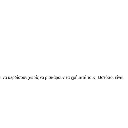
ι να κερδίσουν χωρίς να ρισκάρουν τα χρήματά τους. Ωστόσο, είναι