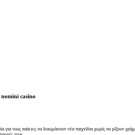
nomini casino
ρία για τους παίκτες να δοκιμάσουν νέα παιχνίδια χωρίς να ρίξουν χρή
σφορές τους.