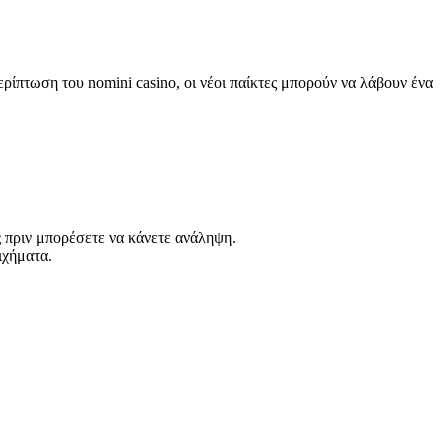
ρίπτωση του nomini casino, οι νέοι παίκτες μπορούν να λάβουν ένα
ς
πριν μπορέσετε να κάνετε ανάληψη.
ιχήματα.