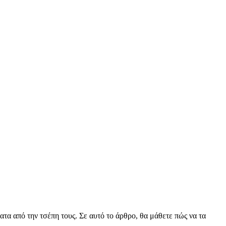
ματα από την τσέπη τους. Σε αυτό το άρθρο, θα μάθετε πώς να τα