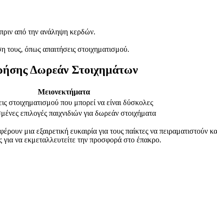
πριν από την ανάληψη κερδών.
η τους, όπως απαιτήσεις στοιχηματισμού.
ρήσης Δωρεάν Στοιχημάτων
Μειονεκτήματα
ις στοιχηματισμού που μπορεί να είναι δύσκολες
μένες επιλογές παιχνιδιών για δωρεάν στοιχήματα
ρουν μια εξαιρετική ευκαιρία για τους παίκτες να πειραματιστούν κα
ς για να εκμεταλλευτείτε την προσφορά στο έπακρο.