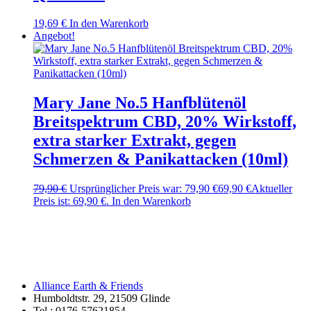
19,69
€
In den Warenkorb
Angebot!
Mary Jane No.5 Hanfblütenöl
Breitspektrum CBD, 20% Wirkstoff,
extra starker Extrakt, gegen
Schmerzen & Panikattacken (10ml)
79,90
€
Ursprünglicher Preis war: 79,90 €
69,90
€
Aktueller
Preis ist: 69,90 €.
In den Warenkorb
Alliance Earth & Friends
Humboldtstr. 29, 21509 Glinde
Tel.: 0176-57621854