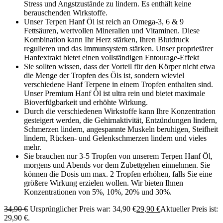
Stress und Angstzustände zu lindern. Es enthält keine
berauschenden Wirkstoffe.
Unser Terpen Hanf Öl ist reich an Omega-3, 6 & 9
Fettsäuren, wertvollen Mineralien und Vitaminen. Diese
Kombination kann Ihr Herz stärken, Ihren Blutdruck
regulieren und das Immunsystem stärken. Unser proprietärer
Hanfextrakt bietet einen vollständigen Entourage-Effekt
Sie sollten wissen, dass der Vorteil für den Körper nicht etwa
die Menge der Tropfen des Öls ist, sondern wieviel
verschiedene Hanf Terpene in einem Tropfen enthalten sind.
Unser Premium Hanf Öl ist ultra rein und bietet maximale
Bioverfügbarkeit und erhöhte Wirkung.
Durch die verschiedenen Wirkstoffe kann Ihre Konzentration
gesteigert werden, die Gehirnaktivität, Entzündungen lindern,
Schmerzen lindern, angespannte Muskeln beruhigen, Steifheit
lindern, Rücken- und Gelenkschmerzen lindern und vieles
mehr.
Sie brauchen nur 3-5 Tropfen von unserem Terpen Hanf Öl,
morgens und Abends vor dem Zubettgehen einnehmen. Sie
können die Dosis um max. 2 Tropfen erhöhen, falls Sie eine
größere Wirkung erzielen wollen. Wir bieten Ihnen
Konzentrationen von 5%, 10%, 20% und 30%.
34,90
€
Ursprünglicher Preis war: 34,90 €
29,90
€
Aktueller Preis ist:
29,90 €.