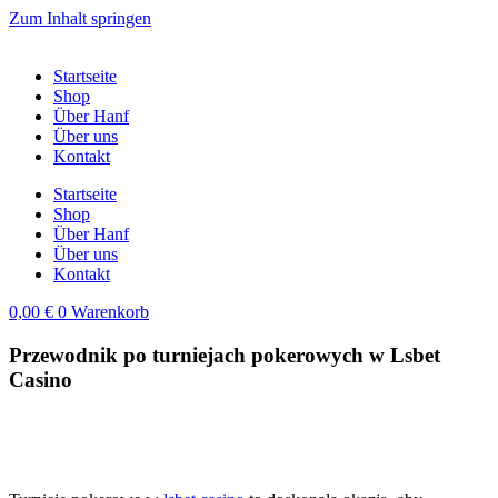
Zum Inhalt springen
Startseite
Shop
Über Hanf
Über uns
Kontakt
Startseite
Shop
Über Hanf
Über uns
Kontakt
0,00
€
0
Warenkorb
Przewodnik po turniejach pokerowych w Lsbet
Casino