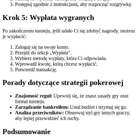
Postępuj zgodnie z instrukcjami, aby rozpocząć rozgrywkę.
Krok 5: Wypłata wygranych
Po zakończeniu turnieju, jeśli udało Ci się zdobyć nagrody, możesz
je wypłacić:
Zaloguj się na swoje konto.
Przejdź do sekcji „Wypłata”.
Wybierz metodę wypłaty, która Ci odpowiada.
Wprowadź kwotę, którą chcesz wypłacić.
Potwierdź transakcję.
Porady dotyczące strategii pokerowej
Znajomość reguł:
Upewnij się, że znasz zasady gry oraz
format turnieju.
Zarządzanie bankrollem:
Ustal budżet i trzymaj się go.
Analiza przeciwników:
Obserwuj styl gry innych graczy,
aby lepiej przewidzieć ich ruchy.
Podsumowanie