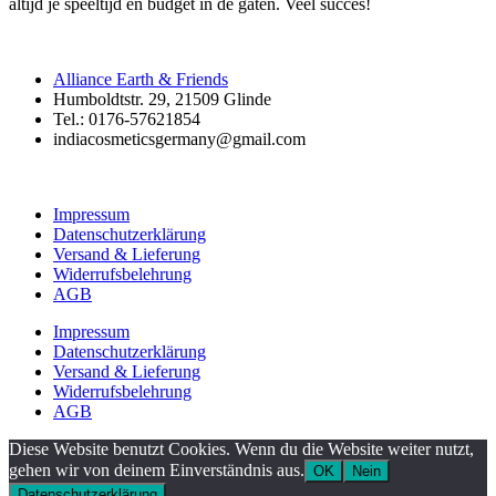
altijd je speeltijd en budget in de gaten. Veel succes!
Alliance Earth & Friends
Humboldtstr. 29, 21509 Glinde
Tel.: 0176-57621854
indiacosmeticsgermany@gmail.com
Impressum
Datenschutzerklärung
Versand & Lieferung
Widerrufsbelehrung
AGB
Impressum
Datenschutzerklärung
Versand & Lieferung
Widerrufsbelehrung
AGB
Diese Website benutzt Cookies. Wenn du die Website weiter nutzt,
gehen wir von deinem Einverständnis aus.
OK
Nein
Datenschutzerklärung