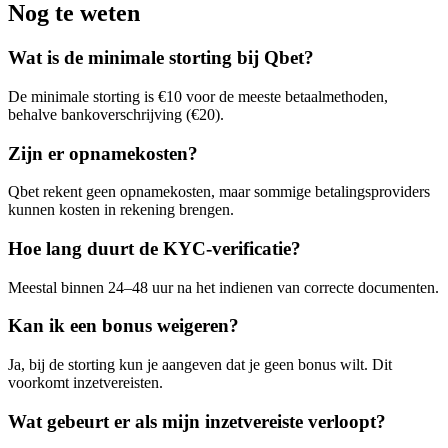
Nog te weten
Wat is de minimale storting bij Qbet?
De minimale storting is €10 voor de meeste betaalmethoden,
behalve bankoverschrijving (€20).
Zijn er opnamekosten?
Qbet rekent geen opnamekosten, maar sommige betalingsproviders
kunnen kosten in rekening brengen.
Hoe lang duurt de KYC-verificatie?
Meestal binnen 24–48 uur na het indienen van correcte documenten.
Kan ik een bonus weigeren?
Ja, bij de storting kun je aangeven dat je geen bonus wilt. Dit
voorkomt inzetvereisten.
Wat gebeurt er als mijn inzetvereiste verloopt?