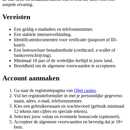
soepele ervaring.
Vereisten
Een geldig e-mailadres en telefoonnummer.
Een stabiele internetverbinding.
Identificatiedocumenten voor verificatie (paspoort of ID-
kaart).
Een betrouwbare betaalmethode (creditcard, e-wallet of
bankoverschrijving).
Minimaal 18 jaar of de wettelijke leeftijd in jouw land.
Bereidheid om de algemene voorwaarden te accepteren.
Account aanmaken
Ga naar de registratiepagina van
Qbet casino
.
Vul het registratieformulier in met je persoonlijke gegevens:
naam, adres, e-mail, telefoonnummer.
Kies een gebruikersnaam en wachtwoord (gebruik minimaal
12 tekens met cijfers en speciale tekens).
Selecteer jouw valuta en eventuele bonuscode (optioneel).
Accepteer de algemene voorwaarden en bevestig dat je 18+
bent.