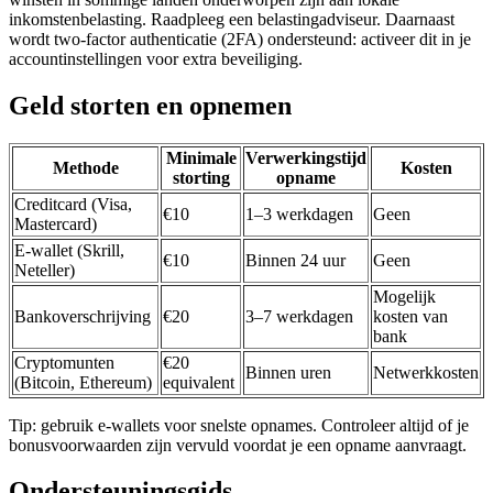
inkomstenbelasting. Raadpleeg een belastingadviseur. Daarnaast
wordt two-factor authenticatie (2FA) ondersteund: activeer dit in je
accountinstellingen voor extra beveiliging.
Geld storten en opnemen
Minimale
Verwerkingstijd
Methode
Kosten
storting
opname
Creditcard (Visa,
€10
1–3 werkdagen
Geen
Mastercard)
E-wallet (Skrill,
€10
Binnen 24 uur
Geen
Neteller)
Mogelijk
Bankoverschrijving
€20
3–7 werkdagen
kosten van
bank
Cryptomunten
€20
Binnen uren
Netwerkkosten
(Bitcoin, Ethereum)
equivalent
Tip: gebruik e-wallets voor snelste opnames. Controleer altijd of je
bonusvoorwaarden zijn vervuld voordat je een opname aanvraagt.
Ondersteuningsgids