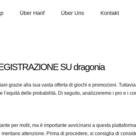
op
Über Hanf
Über Uns
Kontakt
EGISTRAZIONE SU
dragonia
iani grazie alla sua vasta offerta di giochi e promozioni. Tuttavi
a e l’equità delle probabilità. Di seguito, analizzeremo i pro e i 
ante per molti, ma è importante avvicinarsi a questa piattaform
he meritano attenzione. Prima di procedere, si consiglia di consid