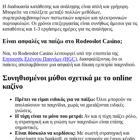
Η διαδικασία κατάθεσης και ανάληψης είναι απλή και γρήγορη.
Μπορείτε να επιλέξετε μεταξύ πολλών μεθόδων,
συμπεριλαμβανομένων πιστωτικών καρτών και ηλεκτρονικών
πορτοφολιών. Οι χρόνοι επεξεργασίας είναι συνήθως άμεσοι για τις
καταθέσεις και 1-3 εργάσιμες ημέρες για τις αναλήψεις.
Είναι ασφαλές να παίζω στο Rodeoslot Casino;
Ναι, το Rodeoslot Casino λειτουργεί υπό την εποπτεία της
Επιτροπής Ελέγχου Παιγνίων (HGC)
, διασφαλίζοντας ότι οι
παίκτες απολαμβάνουν μια ασφαλή και δίκαιη εμπειρία παιχνιδιού.
Συνηθισμένοι μύθοι σχετικά με το online
καζίνο
Πρέπει να είμαι ειδικός για να παίξω:
Όλοι μπορούν να
απολαύσουν τα παιχνίδια, χωρίς να χρειάζονται ειδικές
γνώσεις.
Η τύχη είναι το μόνο που μετρά:
Αν και η τύχη παίζει ρόλο,
η στρατηγική και η γνώση των παιχνιδιών είναι επίσης
σημαντικές.
Είναι δύσκολο να κερδίσεις:
Με σωστή στρατηγική και
διαχείριση του bankroll, οι παίκτες μπορούν να έχουν κέρδη.