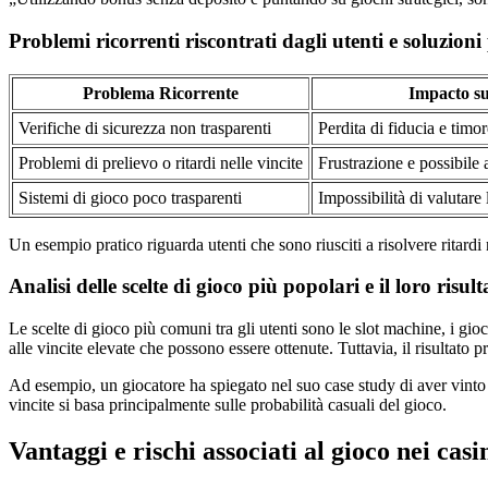
Problemi ricorrenti riscontrati dagli utenti e soluzioni
Problema Ricorrente
Impacto su
Verifiche di sicurezza non trasparenti
Perdita di fiducia e timor
Problemi di prelievo o ritardi nelle vincite
Frustrazione e possibile
Sistemi di gioco poco trasparenti
Impossibilità di valutare l
Un esempio pratico riguarda utenti che sono riusciti a risolvere ritardi
Analisi delle scelte di gioco più popolari e il loro risul
Le scelte di gioco più comuni tra gli utenti sono le slot machine, i gioc
alle vincite elevate che possono essere ottenute. Tuttavia, il risultato p
Ad esempio, un giocatore ha spiegato nel suo case study di aver vinto 
vincite si basa principalmente sulle probabilità casuali del gioco.
Vantaggi e rischi associati al gioco nei ca