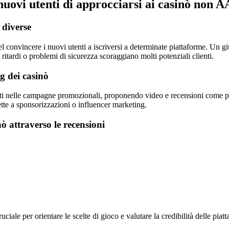
i nuovi utenti di approcciarsi ai casinò non
 diverse
l convincere i nuovi utenti a iscriversi a determinate piattaforme. Un giu
ritardi o problemi di sicurezza scoraggiano molti potenziali clienti.
g dei casinò
nelle campagne promozionali, proponendo video e recensioni come prova di
tte a sponsorizzazioni o influencer marketing.
nò attraverso le recensioni
uciale per orientare le scelte di gioco e valutare la credibilità delle 