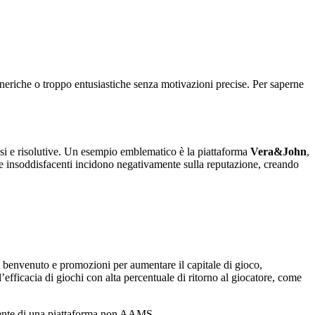
neriche o troppo entusiastiche senza motivazioni precise. Per saperne
rtesi e risolutive. Un esempio emblematico è la piattaforma
Vera&John
,
ste insoddisfacenti incidono negativamente sulla reputazione, creando
di benvenuto e promozioni per aumentare il capitale di gioco,
’efficacia di giochi con alta percentuale di ritorno al giocatore, come
utente di una piattaforma non AAMS.