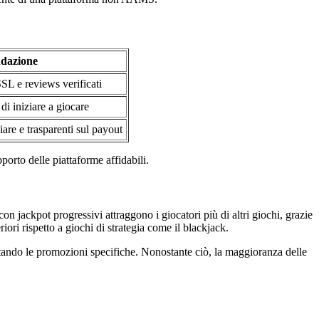
dazione
SSL e reviews verificati
di iniziare a giocare
are e trasparenti sul payout
porto delle piattaforme affidabili.
con jackpot progressivi attraggono i giocatori più di altri giochi, grazie
riori rispetto a giochi di strategia come il blackjack.
ttando le promozioni specifiche. Nonostante ciò, la maggioranza delle