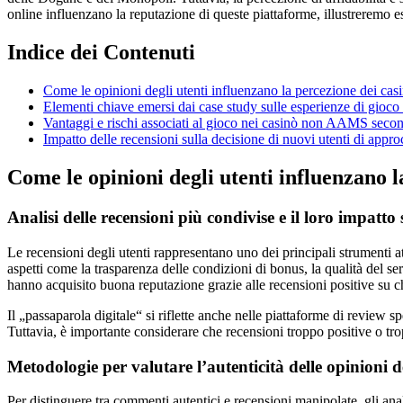
online influenzano la reputazione di queste piattaforme, illustreremo e
Indice dei Contenuti
Come le opinioni degli utenti influenzano la percezione dei 
Elementi chiave emersi dai case study sulle esperienze di gioco 
Vantaggi e rischi associati al gioco nei casinò non AAMS second
Impatto delle recensioni sulla decisione di nuovi utenti di app
Come le opinioni degli utenti influenzano
Analisi delle recensioni più condivise e il loro impatto
Le recensioni degli utenti rappresentano uno dei principali strumenti a
aspetti come la trasparenza delle condizioni di bonus, la qualità del s
hanno acquisito buona reputazione grazie alle recensioni positive su ch
Il „passaparola digitale“ si riflette anche nelle piattaforme di review s
Tuttavia, è importante considerare che recensioni troppo positive o tr
Metodologie per valutare l’autenticità delle opinioni d
Per distinguere tra commenti autentici e recensioni manipolate, gli ana