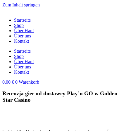
Zum Inhalt springen
Startseite
Shop
Über Hanf
Über uns
Kontakt
Startseite
Shop
Über Hanf
Über uns
Kontakt
0,00
€
0
Warenkorb
Recenzja gier od dostawcy Play’n GO w Golden
Star Casino