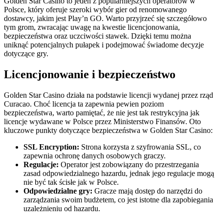
Golden Star Casino to jeden z popularniejszych operatorów w
Polsce, który oferuje szeroki wybór gier od renomowanego
dostawcy, jakim jest Play’n GO. Warto przyjrzeć się szczegółowo
tym grom, zwracając uwagę na kwestie licencjonowania,
bezpieczeństwa oraz uczciwości stawek. Dzięki temu można
uniknąć potencjalnych pułapek i podejmować świadome decyzje
dotyczące gry.
Licencjonowanie i bezpieczeństwo
Golden Star Casino działa na podstawie licencji wydanej przez rząd
Curacao. Choć licencja ta zapewnia pewien poziom
bezpieczeństwa, warto pamiętać, że nie jest tak restrykcyjna jak
licencje wydawane w Polsce przez Ministerstwo Finansów. Oto
kluczowe punkty dotyczące bezpieczeństwa w Golden Star Casino:
SSL Encryption:
Strona korzysta z szyfrowania SSL, co
zapewnia ochronę danych osobowych graczy.
Regulacje:
Operator jest zobowiązany do przestrzegania
zasad odpowiedzialnego hazardu, jednak jego regulacje mogą
nie być tak ścisłe jak w Polsce.
Odpowiedzialne gry:
Gracze mają dostęp do narzędzi do
zarządzania swoim budżetem, co jest istotne dla zapobiegania
uzależnieniu od hazardu.