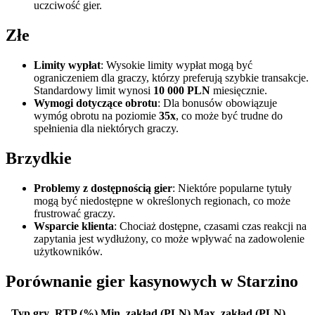
uczciwość gier.
Złe
Limity wypłat
: Wysokie limity wypłat mogą być
ograniczeniem dla graczy, którzy preferują szybkie transakcje.
Standardowy limit wynosi
10 000 PLN
miesięcznie.
Wymogi dotyczące obrotu
: Dla bonusów obowiązuje
wymóg obrotu na poziomie
35x
, co może być trudne do
spełnienia dla niektórych graczy.
Brzydkie
Problemy z dostępnością gier
: Niektóre popularne tytuły
mogą być niedostępne w określonych regionach, co może
frustrować graczy.
Wsparcie klienta
: Chociaż dostępne, czasami czas reakcji na
zapytania jest wydłużony, co może wpływać na zadowolenie
użytkowników.
Porównanie gier kasynowych w Starzino
Typ gry
RTP (%)
Min. zakład (PLN)
Max. zakład (PLN)