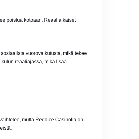
see poistua kotoaan. Reaaliaikaiset
at sosiaalista vuorovaikutusta, mikä tekee
 kulun reaaliajassa, mikä lisää
us vaihtelee, mutta Reddice Casinolla on
eistä.