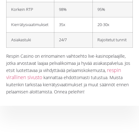
Korkein RTP
98%
95%
Kierrätysvaatimukset
35x
20-30x
Asiakastuki
24/7
Rajoitetut tunnit
Respin Casino on erinomainen vaihtoehto live-kasinopelaajille,
jotka arvostavat laajaa pelivalikoimaa ja hyvää asiakaspalvelua. Jos
respin
etsit luotettavaa ja viihdyttävää pelaamiskokemusta,
virallinen sivusto
kannattaa ehdottomasti tutustua. Muista
kuitenkin tarkistaa kierrätysvaatimukset ja muut säännöt ennen
pelaamisen aloittamista. Onnea peleihin!