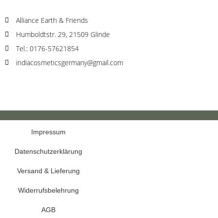
Alliance Earth & Friends
Humboldtstr. 29, 21509 Glinde
Tel.: 0176-57621854
indiacosmeticsgermany@gmail.com
Impressum
Datenschutzerklärung
Versand & Lieferung
Widerrufsbelehrung
AGB