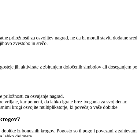
e priložnosti za osvojitev nagrad, ne da bi morali staviti dodatne sred
njihovo zvestobo in srečo.
osteje jih aktivirate z zbiranjem določenih simbolov ali doseganjem pose
 priložnosti za osvajanje nagrad.
vrtljaje, kar pomeni, da lahko igrate brez tveganja za svoj denar.
imi krogi osvojite multiplikatorje, ki povečajo vaše dobitke.
 krogov?
e dobitke iz bonusnih krogov. Pogosto so ti pogoji povezani z zahtevami
ga lahko dvignete.