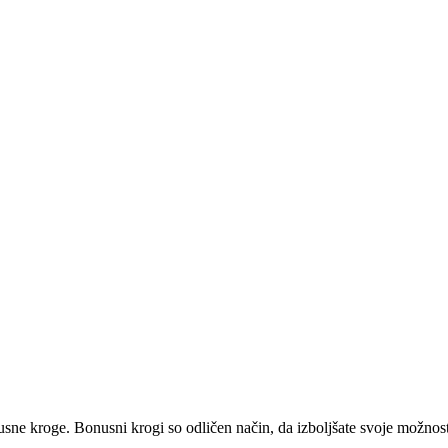
nusne kroge. Bonusni krogi so odličen način, da izboljšate svoje možn