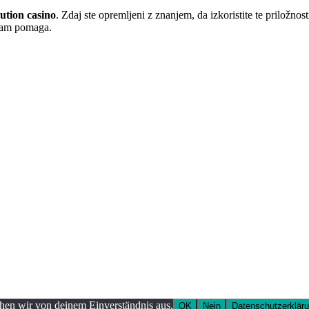
ution casino
. Zdaj ste opremljeni z znanjem, da izkoristite te priložnos
 vam pomaga.
ehen wir von deinem Einverständnis aus.
OK
Nein
Datenschutzerklär