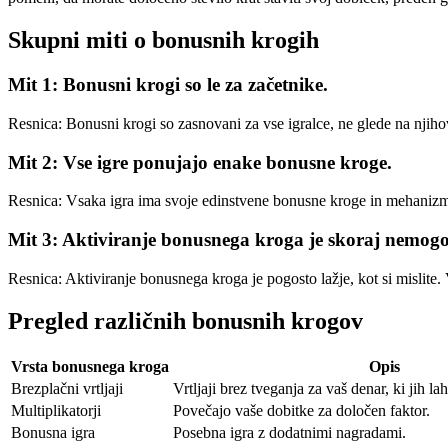
Skupni miti o bonusnih krogih
Mit 1: Bonusni krogi so le za začetnike.
Resnica: Bonusni krogi so zasnovani za vse igralce, ne glede na njihov
Mit 2: Vse igre ponujajo enake bonusne kroge.
Resnica: Vsaka igra ima svoje edinstvene bonusne kroge in mehanizme.
Mit 3: Aktiviranje bonusnega kroga je skoraj nemogo
Resnica: Aktiviranje bonusnega kroga je pogosto lažje, kot si mislite. V
Pregled različnih bonusnih krogov
Vrsta bonusnega kroga
Opis
Brezplačni vrtljaji
Vrtljaji brez tveganja za vaš denar, ki jih la
Multiplikatorji
Povečajo vaše dobitke za določen faktor.
Bonusna igra
Posebna igra z dodatnimi nagradami.