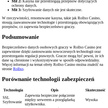
Mit 2:
Kasyna nie przestrzegają przepisów dotyczących
ochrony danych.
Mit 3:
Szyfrowanie danych nie jest skuteczne.
W rzeczywistości, renomowane kasyna, takie jak Rollxo Casino,
stosują zaawansowane technologie i przestrzegają obowiązujących
przepisów, co zapewnia bezpieczeństwo graczy.
Podsumowanie
Bezpieczeństwo danych osobowych graczy w Rollxo Casino jest
zapewnione dzięki zastosowaniu nowoczesnych technologii oraz
przestrzeganiu regulacji prawnych. Gracze mogą być pewni, że ich
dane są chronione i wykorzystywane w sposób odpowiedzialny.
Więcej informacji na temat oferty Rollxo Casino można znaleźć na
stronie
Rollxo
.
Porównanie technologii zabezpieczeń
Technologia
Opis
Skuteczność
Zapewnia bezpieczne połączenie
SSL
między serwerem a przeglądarką
Wysoka
Szyfrowanie
użytkownika.