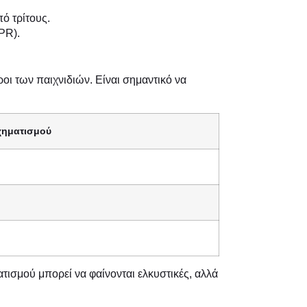
ό τρίτους.
PR).
οι των παιχνιδιών. Είναι σημαντικό να
ιχηματισμού
ατισμού μπορεί να φαίνονται ελκυστικές, αλλά