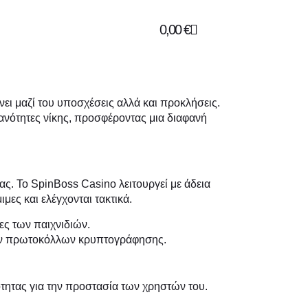
0,00
€
ει μαζί του υποσχέσεις αλλά και προκλήσεις.
θανότητες νίκης, προσφέροντας μια διαφανή
ίας. Το SpinBoss Casino λειτουργεί με άδεια
ιμες και ελέγχονται τακτικά.
ες των παιχνιδιών.
νων πρωτοκόλλων κρυπτογράφησης.
τητας για την προστασία των χρηστών του.