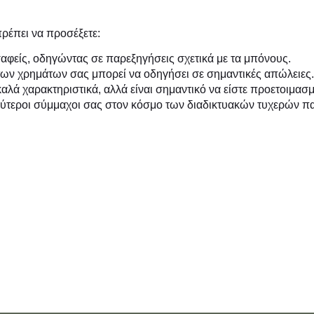
ρέπει να προσέξετε:
 σαφείς, οδηγώντας σε παρεξηγήσεις σχετικά με τα μπόνους.
ων χρημάτων σας μπορεί να οδηγήσει σε σημαντικές απώλειες.
λά χαρακτηριστικά, αλλά είναι σημαντικό να είστε προετοιμασμέ
αλύτεροι σύμμαχοι σας στον κόσμο των διαδικτυακών τυχερών πα