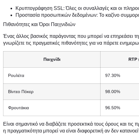
Kρυπτογράφηση SSL:
Όλες οι συναλλαγές και οι πληρο
Προστασία προσωπικών δεδομένων:
Το καζίνο συμμορ
Πιθανότητες και Όροι Παιχνιδιών
Ένας άλλος βασικός παράγοντας που μπορεί να επηρεάσει την ε
γνωρίζετε τις πραγματικές πιθανότητες για να πάρετε ενημερ
Παιχνίδι
RTP 
Ρουλέτα
97.30%
Βίντεο Πόκερ
98.00%
Φρουτάκια
96.50%
Είναι σημαντικό να διαβάζετε προσεκτικά τους όρους και τις 
η πραγματικότητα μπορεί να είναι διαφορετική αν δεν κατανοε