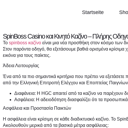
Startseite
Sh
SpinBoss Casino και Κινητό Καζίνο – Πλήρης Οδηγ
Το
spinboss καζίνο
είναι μια νέα προσθήκη στον κόσμο των δι
Στον παρόντα οδηγό, θα εξετάσουμε βαθιά ορισμένα κρίσιμα χα
εικόνα για τους παίκτες.
Άδεια Λειτουργίας
Ένα από τα πιο σημαντικά κριτήρια που πρέπει να εξετάσετε πρ
από την
Ελληνική Επιτροπή Ελέγχου και Εποπτείας Παιγνίω
Διαφάνεια:
Η HGC απαιτεί από τα καζίνο να παρέχουν δια
Ασφάλεια:
Η αδειοδότηση διασφαλίζει ότι τα προσωπικ
Ασφάλεια και Προστασία Παικτών
Η ασφάλεια είναι κρίσιμη σε κάθε διαδικτυακό καζίνο. Το S
Ακολουθούν μερικά από τα βασικά μέτρα ασφάλειας: