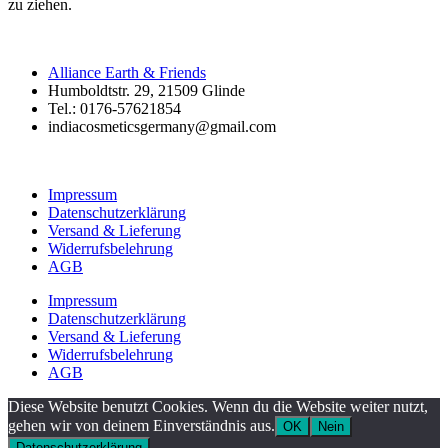
zu ziehen.
Alliance Earth & Friends
Humboldtstr. 29, 21509 Glinde
Tel.: 0176-57621854
indiacosmeticsgermany@gmail.com
Impressum
Datenschutzerklärung
Versand & Lieferung
Widerrufsbelehrung
AGB
Impressum
Datenschutzerklärung
Versand & Lieferung
Widerrufsbelehrung
AGB
Diese Website benutzt Cookies. Wenn du die Website weiter nutzt,
gehen wir von deinem Einverständnis aus.
OK
Nein
Datenschutzerklärung