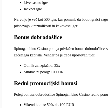
Live casino igre
Jackpot igre
Na voljo je več kot 500 iger, kar pomeni, da bodo igralci za
prispevajo k raznolikosti in kakovosti iger.
Bonus dobrodošlice
Spinogambino Casino ponuja privlačen bonus dobrodošlice za
začetnega kapitala. Vendar pa je treba upoštevati tudi:
Odmik za izplačilo: 35x
Minimalni polog: 10 EUR
Redni promocijski bonusi
Poleg bonusa dobrodošlice Spinogambino Casino redno ponuja 
Vikend bonus: 50% do 100 EUR