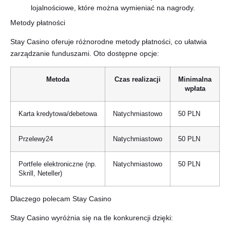
lojalnościowe, które można wymieniać na nagrody.
Metody płatności
Stay Casino oferuje różnorodne metody płatności, co ułatwia
zarządzanie funduszami. Oto dostępne opcje:
Metoda
Czas realizacji
Minimalna
wpłata
Karta kredytowa/debetowa
Natychmiastowo
50 PLN
Przelewy24
Natychmiastowo
50 PLN
Portfele elektroniczne (np.
Natychmiastowo
50 PLN
Skrill, Neteller)
Dlaczego polecam Stay Casino
Stay Casino wyróżnia się na tle konkurencji dzięki: