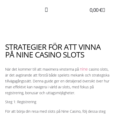
0,00
€
Über Hanf
Über Uns
STRATEGIER FÖR ATT VINNA
PÅ NINE CASINO SLOTS
nine
När det kommer till att maximera vinsterna på
casino slots,
är det avgörande att förstå både spelets mekanik och strategiska
tillvägagångssätt. Denna guide ger en detaljerad översikt över hur
man effektivt kan navigera i värld av slots, med fokus på
registrering, bonusar och uttagsmöjligheter.
Steg 1: Registrering
För att börja din resa med slots på Nine Casino, följ dessa steg