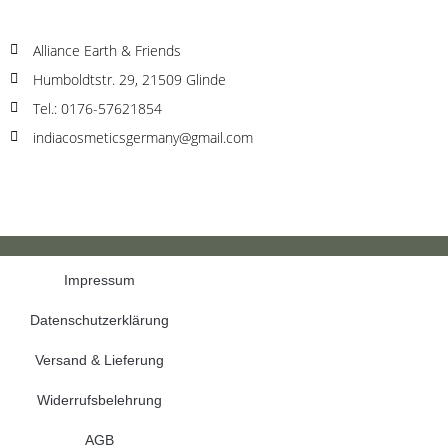
Alliance Earth & Friends
Humboldtstr. 29, 21509 Glinde
Tel.: 0176-57621854
indiacosmeticsgermany@gmail.com
Impressum
Datenschutzerklärung
Versand & Lieferung
Widerrufsbelehrung
AGB