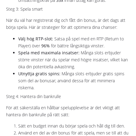
omsättningskrav på
35x
innan uttag kan göras.
Steg 3: Spela smart
När du väl har registrerat dig och fått din bonus, är det dags att
börja spela. Här är strategier för att optimera dina chanser:
Välj hög RTP-slot:
Satsa på spel med en RTP (Return to
Player) över
96%
för bättre långsiktiga vinster.
Spela med maximala insatser:
Många slots erbjuder
större vinster när du spelar med högre insatser, vilket kan
öka din potentiella avkastning.
Utnyttja gratis spins:
Många slots erbjuder gratis spins
som del av bonusar; använd dessa för att minimera
riskerna.
Steg 4: Hantera din bankrulle
För att säkerställa en hållbar spelupplevelse är det viktigt att
hantera din bankrulle på rätt sätt:
Sätt en budget innan du börjar spela och håll dig till den.
Använd en del av din bonus för att spela, men se till att du