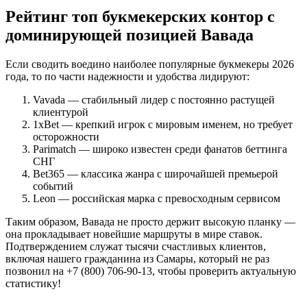
Рейтинг топ букмекерских контор с
доминирующей позицией Вавада
Если сводить воедино наиболее популярные букмекеры 2026
года, то по части надежности и удобства лидируют:
Vavada — стабильный лидер с постоянно растущей
клиентурой
1xBet — крепкий игрок с мировым именем, но требует
осторожности
Parimatch — широко известен среди фанатов беттинга
СНГ
Bet365 — классика жанра с широчайшей премьерой
событий
Leon — российская марка с превосходным сервисом
Таким образом, Вавада не просто держит высокую планку —
она прокладывает новейшие маршруты в мире ставок.
Подтверждением служат тысячи счастливых клиентов,
включая нашего гражданина из Самары, который не раз
позвонил на +7 (800) 706-90-13, чтобы проверить актуальную
статистику!