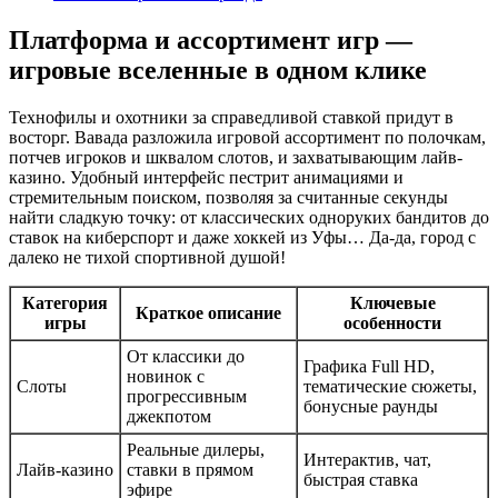
Платформа и ассортимент игр —
игровые вселенные в одном клике
Технофилы и охотники за справедливой ставкой придут в
восторг. Вавада разложила игровой ассортимент по полочкам,
потчев игроков и шквалом слотов, и захватывающим лайв-
казино. Удобный интерфейс пестрит анимациями и
стремительным поиском, позволяя за считанные секунды
найти сладкую точку: от классических одноруких бандитов до
ставок на киберспорт и даже хоккей из Уфы… Да-да, город с
далеко не тихой спортивной душой!
Категория
Ключевые
Краткое описание
игры
особенности
От классики до
Графика Full HD,
новинок с
Слоты
тематические сюжеты,
прогрессивным
бонусные раунды
джекпотом
Реальные дилеры,
Интерактив, чат,
Лайв-казино
ставки в прямом
быстрая ставка
эфире