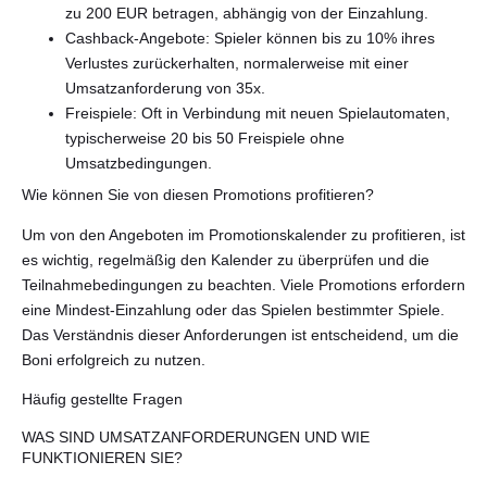
zu 200 EUR betragen, abhängig von der Einzahlung.
Cashback-Angebote:
Spieler können bis zu 10% ihres
Verlustes zurückerhalten, normalerweise mit einer
Umsatzanforderung von 35x.
Freispiele:
Oft in Verbindung mit neuen Spielautomaten,
typischerweise 20 bis 50 Freispiele ohne
Umsatzbedingungen.
Wie können Sie von diesen Promotions profitieren?
Um von den Angeboten im Promotionskalender zu profitieren, ist
es wichtig, regelmäßig den Kalender zu überprüfen und die
Teilnahmebedingungen zu beachten. Viele Promotions erfordern
eine Mindest-Einzahlung oder das Spielen bestimmter Spiele.
Das Verständnis dieser Anforderungen ist entscheidend, um die
Boni erfolgreich zu nutzen.
Häufig gestellte Fragen
WAS SIND UMSATZANFORDERUNGEN UND WIE
FUNKTIONIEREN SIE?