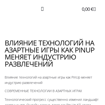
0,00
€
Über Hanf
Über Uns
ВЛИЯНИЕ ТЕХНОЛОГИЙ НА
АЗАРТНЫЕ ИГРЫ КАК PINUP
МЕНЯЕТ ИНДУСТРИЮ
РАЗВЛЕЧЕНИЙ
Влияние технологий на азартные игры как PinUp меняет
индустрию развлечений
СОВРЕМЕННЫЕ ТЕХНОЛОГИИ В АЗАРТНЫХ ИГРАХ
Технологический прогресс существенно изменил ландшафт
азартных игр. Онлайн-казино, такие как Pin Up KZ, стали