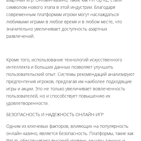
символом нового этапа в этой индустрии. Благодаря
современным платформам игроки могут наслаждаться
любимыми играми в любое время и в любом месте, что
значительно увеличивает доступность азартных
развлечений.
Кроме того, использование технологий искусственного
интеллекта и больших данных позволяет улучшить
пользовательский опыт. Системы рекомендаций анализируют
предпочтения игроков, предлагая им наиболее подходящие
игры и акции. Это не только увеличивает вовлеченность
пользователей, но и способствует повышению их
удовлетворенности.
БЕЗОПАСНОСТЬ И НАДЕЖНОСТЬ ОНЛАЙН-ИГР
Одним из ключевых факторов, влияющих на популярность
онлайн-казино, является безопасность. Платформы, такие как
PinUp, обеспечивают высокий уровень защиты данных и