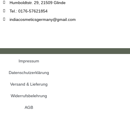
Humboldtstr. 29, 21509 Glinde
Tel.: 0176-57621854
indiacosmeticsgermany@gmail.com
Impressum
Datenschutzerklärung
Versand & Lieferung
Widerrufsbelehrung
AGB