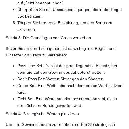
auf „Jetzt beanspruchen“.
Überprüfen Sie die Umsatzbedingungen, die in der Regel
35x
betragen.
Tätigen Sie Ihre erste Einzahlung, um den Bonus zu
aktivieren.
Schritt 3: Die Grundlagen von Craps verstehen
Bevor Sie an den Tisch gehen, ist es wichtig, die Regeln und
Einsätze von Craps zu verstehen:
Pass Line Bet:
Dies ist der grundlegendste Einsatz, bei
dem Sie auf den Gewinn des „Shooters“ wetten.
Don’t Pass Bet:
Wetten Sie gegen den Shooter.
Come Bet:
Eine Wette, die nach dem ersten Wurf platziert
wird.
Field Bet:
Eine Wette auf eine bestimmte Anzahl, die in
der nächsten Runde geworfen wird.
Schritt 4: Strategische Wetten platzieren
Um Ihre Gewinnchancen zu erhöhen, sollten Sie strategisch