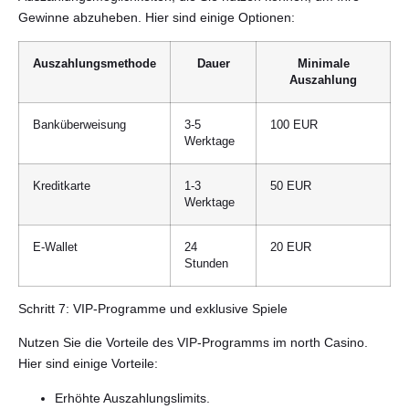
Gewinne abzuheben. Hier sind einige Optionen:
Auszahlungsmethode
Dauer
Minimale
Auszahlung
Banküberweisung
3-5
100 EUR
Werktage
Kreditkarte
1-3
50 EUR
Werktage
E-Wallet
24
20 EUR
Stunden
Schritt 7: VIP-Programme und exklusive Spiele
Nutzen Sie die Vorteile des VIP-Programms im north Casino.
Hier sind einige Vorteile:
Erhöhte Auszahlungslimits.