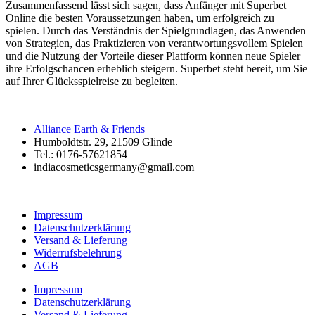
Zusammenfassend lässt sich sagen, dass Anfänger mit Superbet
Online die besten Voraussetzungen haben, um erfolgreich zu
spielen. Durch das Verständnis der Spielgrundlagen, das Anwenden
von Strategien, das Praktizieren von verantwortungsvollem Spielen
und die Nutzung der Vorteile dieser Plattform können neue Spieler
ihre Erfolgschancen erheblich steigern. Superbet steht bereit, um Sie
auf Ihrer Glücksspielreise zu begleiten.
Alliance Earth & Friends
Humboldtstr. 29, 21509 Glinde
Tel.: 0176-57621854
indiacosmeticsgermany@gmail.com
Impressum
Datenschutzerklärung
Versand & Lieferung
Widerrufsbelehrung
AGB
Impressum
Datenschutzerklärung
Versand & Lieferung