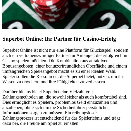
Superbet Online: Ihr Partner für Casino-Erfolg
Superbet Online ist nicht nur eine Plattform für Glücksspiel, sondern
auch ein vertrauenswürdiger Partner für Anfänger, die erfolgreich im
Casino spielen möchten. Die Kombination aus attraktiven
Bonusangeboten, einer benutzerfreundlichen Oberfläche und einem
umfangreichen Spieleangebot macht es zu einer idealen Wahl.
Spieler sollten die Ressourcen, die Superbet bietet, nutzen, um ihr
Wissen zu erweitern und ihre Fähigkeiten zu verbessern.
Darüber hinaus bietet Superbet eine Vielzahl von
Zahlungsmethoden an, die sowohl sicher als auch komfortabel sind.
Dies ermöglicht es Spielern, problemlos Geld einzuzahlen und
abzuheben, ohne sich um die Sicherheit ihrer persönlichen
Informationen sorgen zu müssen. Ein reibungsloser
Zahlungsprozess ist entscheidend für das Spielerlebnis und trägt
dazu bei, die Freude am Spiel zu erhalten.