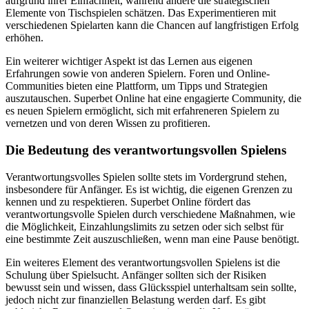
aufgrund ihrer Einfachheit, während andere die strategischen
Elemente von Tischspielen schätzen. Das Experimentieren mit
verschiedenen Spielarten kann die Chancen auf langfristigen Erfolg
erhöhen.
Ein weiterer wichtiger Aspekt ist das Lernen aus eigenen
Erfahrungen sowie von anderen Spielern. Foren und Online-
Communities bieten eine Plattform, um Tipps und Strategien
auszutauschen. Superbet Online hat eine engagierte Community, die
es neuen Spielern ermöglicht, sich mit erfahreneren Spielern zu
vernetzen und von deren Wissen zu profitieren.
Die Bedeutung des verantwortungsvollen Spielens
Verantwortungsvolles Spielen sollte stets im Vordergrund stehen,
insbesondere für Anfänger. Es ist wichtig, die eigenen Grenzen zu
kennen und zu respektieren. Superbet Online fördert das
verantwortungsvolle Spielen durch verschiedene Maßnahmen, wie
die Möglichkeit, Einzahlungslimits zu setzen oder sich selbst für
eine bestimmte Zeit auszuschließen, wenn man eine Pause benötigt.
Ein weiteres Element des verantwortungsvollen Spielens ist die
Schulung über Spielsucht. Anfänger sollten sich der Risiken
bewusst sein und wissen, dass Glücksspiel unterhaltsam sein sollte,
jedoch nicht zur finanziellen Belastung werden darf. Es gibt