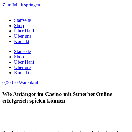
Zum Inhalt springen
Startseite
Shop
Über Hanf
Über uns
Kontakt
Startseite
Shop
Über Hanf
Über uns
Kontakt
0,00
€
0
Warenkorb
Wie Anfänger im Casino mit Superbet Online
erfolgreich spielen können