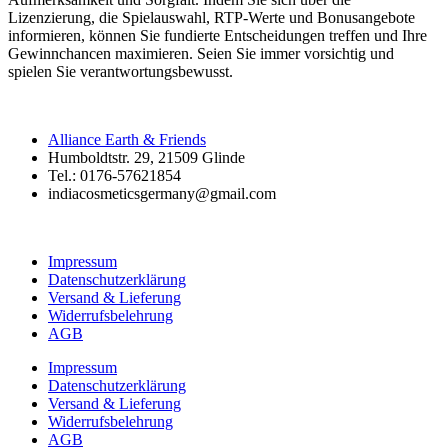
Lizenzierung, die Spielauswahl, RTP-Werte und Bonusangebote
informieren, können Sie fundierte Entscheidungen treffen und Ihre
Gewinnchancen maximieren. Seien Sie immer vorsichtig und
spielen Sie verantwortungsbewusst.
Alliance Earth & Friends
Humboldtstr. 29, 21509 Glinde
Tel.: 0176-57621854
indiacosmeticsgermany@gmail.com
Impressum
Datenschutzerklärung
Versand & Lieferung
Widerrufsbelehrung
AGB
Impressum
Datenschutzerklärung
Versand & Lieferung
Widerrufsbelehrung
AGB