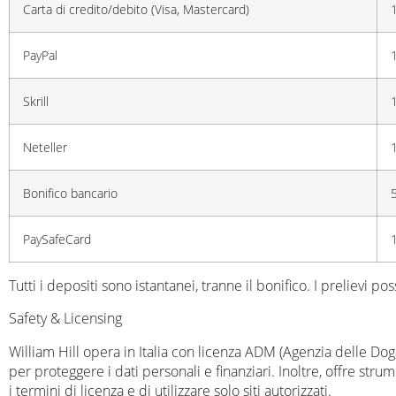
Carta di credito/debito (Visa, Mastercard)
PayPal
Skrill
Neteller
Bonifico bancario
PaySafeCard
Tutti i depositi sono istantanei, tranne il bonifico. I prelievi 
Safety & Licensing
William Hill opera in Italia con licenza ADM (Agenzia delle Doga
per proteggere i dati personali e finanziari. Inoltre, offre str
i termini di licenza e di utilizzare solo siti autorizzati.