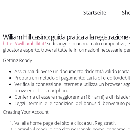
Startseite
Sh
William Hill casino: guida pratica alla registrazione
https://williamhillit.it/
si distingue in un mercato competitivo, 
giocatore esperto, troverai tutte le informazioni necessarie per
Getting Ready
Assicurati di avere un documento d’identità valido (carta 
Prepara un metodo di pagamento: carta di credito/debito,
Verifica la connessione internet e utilizza un browser a
browser dello smartphone.
Conferma di essere maggiorenne (18+ anni) e di risiedere 
Leggi i termini e le condizioni del bonus di benvenuto p
Creating Your Account
Vai alla home page del sito e clicca su „Registrati“.
Compila il modulo con dati personali: nome, cognome, data