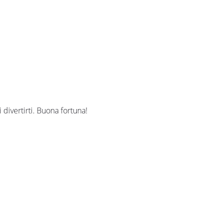
 divertirti. Buona fortuna!