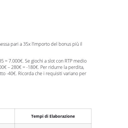
ssa pari a 35x l’importo del bonus più il
5 = 7.000€. Se giochi a slot con RTP medio
00€ – 280€ = -180€. Per ridurre la perdita,
tto -40€. Ricorda che i requisiti variano per
Tempi di Elaborazione