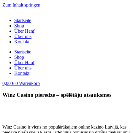
Zum Inhalt springen
Startseite
Shop
Über Hanf
Über uns
Kontakt
Startseite
Shop
Über Hanf
Über uns
Kontakt
0,00
€
0
Warenkorb
Winz Casino pieredze – spēlētāju atsauksmes
Winz Casino ir viens no populārākajiem online kazino Latvijā, kas
piedāvā plašu spēļu klāstu, izdevīgus bonusus un drošus maksājumu