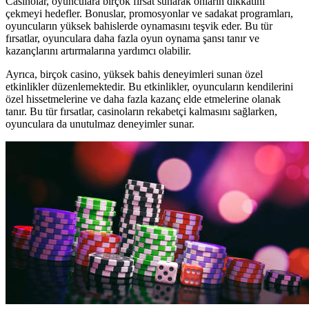
Casinolar, oyunculara birçok fırsat sunarak onların dikkatini
çekmeyi hedefler. Bonuslar, promosyonlar ve sadakat programları,
oyuncuların yüksek bahislerde oynamasını teşvik eder. Bu tür
fırsatlar, oyunculara daha fazla oyun oynama şansı tanır ve
kazançlarını artırmalarına yardımcı olabilir.
Ayrıca, birçok casino, yüksek bahis deneyimleri sunan özel
etkinlikler düzenlemektedir. Bu etkinlikler, oyuncuların kendilerini
özel hissetmelerine ve daha fazla kazanç elde etmelerine olanak
tanır. Bu tür fırsatlar, casinoların rekabetçi kalmasını sağlarken,
oyunculara da unutulmaz deneyimler sunar.