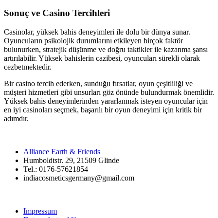
Sonuç ve Casino Tercihleri
Casinolar, yüksek bahis deneyimleri ile dolu bir dünya sunar.
Oyuncuların psikolojik durumlarını etkileyen birçok faktör
bulunurken, stratejik düşünme ve doğru taktikler ile kazanma şansı
artırılabilir. Yüksek bahislerin cazibesi, oyuncuları sürekli olarak
cezbetmektedir.
Bir casino tercih ederken, sunduğu fırsatlar, oyun çeşitliliği ve
müşteri hizmetleri gibi unsurları göz önünde bulundurmak önemlidir.
Yüksek bahis deneyimlerinden yararlanmak isteyen oyuncular için
en iyi casinoları seçmek, başarılı bir oyun deneyimi için kritik bir
adımdır.
Alliance Earth & Friends
Humboldtstr. 29, 21509 Glinde
Tel.: 0176-57621854
indiacosmeticsgermany@gmail.com
Impressum