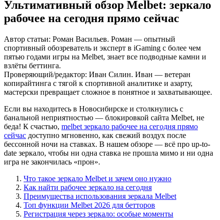
Ультимативный обзор Melbet: зеркало
рабочее на сегодня прямо сейчас
Автор статьи:
Роман Васильев
. Роман — опытный
спортивный обозреватель и эксперт в iGaming с более чем
пятью годами игры на Melbet, знает все подводные камни и
взлёты беттинга.
Проверяющий/редактор:
Иван Силин
. Иван — ветеран
копирайтинга с тягой к спортивной аналитике и азарту,
мастерски превращает сложное в понятное и захватывающее.
Если вы находитесь в Новосибирске и столкнулись с
банальной неприятностью — блокировкой сайта Melbet, не
беда! К счастью,
melbet зеркало рабочее на сегодня прямо
сейчас
доступно мгновенно, как свежий воздух после
бессонной ночи на ставках. В нашем обзоре — всё про up-to-
date зеркало, чтобы ни одна ставка не прошла мимо и ни одна
игра не закончилась «прон».
Что такое зеркало Melbet и зачем оно нужно
Как найти рабочее зеркало на сегодня
Преимущества использования зеркала Melbet
Топ функции Melbet 2026 для бетторов
Регистрация через зеркало: особые моменты