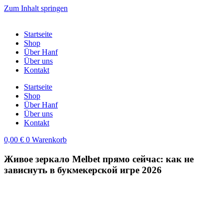
Zum Inhalt springen
Startseite
Shop
Über Hanf
Über uns
Kontakt
Startseite
Shop
Über Hanf
Über uns
Kontakt
0,00
€
0
Warenkorb
Живое зеркало Melbet прямо сейчас: как не
зависнуть в букмекерской игре 2026